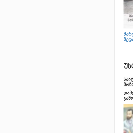
მარჯ
მედ
უს
საი
მოზ
დამ
გამ