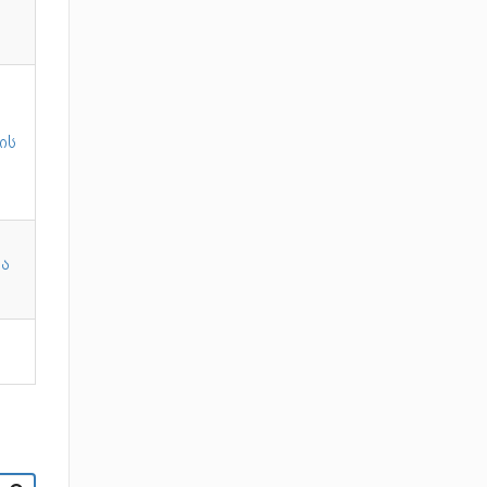
ის
ია