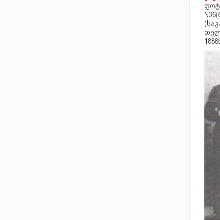
ფოტო
N36(
(საკ
თელ
1888