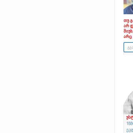
თუ 
არ 
მიუ
არც 
უს
188
ეკ