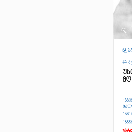
ბმ
ბ
უს
მღ
1880
ეკლ
1881
188
უსტ