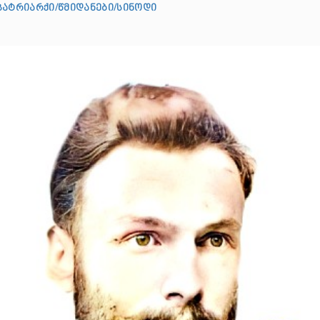
პატრიარქი/წმიდანები/სინოდი