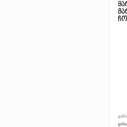
ყა
მა
ჩო
ყარა
ყარა