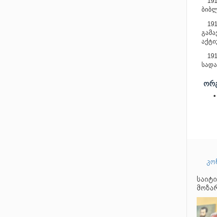
1910
ბიბლ
1916
გამა
აქტი
19
სადა
ᲝᲠᲒ
კო
საიტი
მოზარ