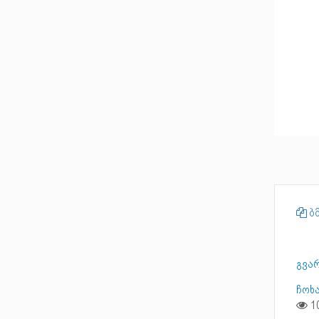
ბმ
გვა
ჩოხ