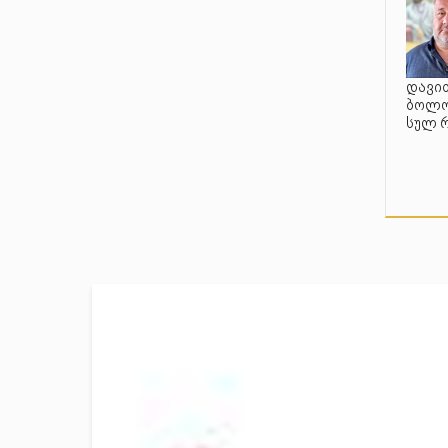
დავით
ბოლო 
სულ 