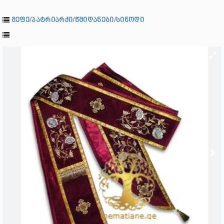
მეფე/პატრიარქი/წმიდანები/სინოდი