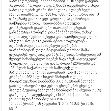
საზოგადოებრივ საქმიანობაშიც. 1916 წელს გაზეთი
„მეგობარი“ წერდა: „სოფ. წესში 27 დეკემბერს მოხდა
საზოგადოების კრება, რომელსაც ძლიერ ბევრი
ხალხი დაესწრო. კრებას ხელმძღვანელობდა ბატ. მ.
ი. ბაქრაძე და მამა ვლ. ფოფხაძე. სხვა მორიგი
საქმეების გარდა, ყრილობაზე გადაწყდა
კოოპერაციის დაარსება. თაოსნებმა კრებას
განუმარტეს კოოპერაციის მნიშვნელობა, რასაც
ხალხი აღტაცებით შეხვდა და მოუთმენლად ელიან
იმ დღეს, როცა იგი ეღირსებათ სოფლელებს,
იფარონ თავი გათამამებული ვაჭრების
თარეშობიდან. დიდი მადლობის ღირსია მამა
ვლადიმერ ფოფხაძე და ბატ. ბაქრაძე, რომელთაც ამ
ძლიერ სასარგებლო საქმეს ჩაუყარეს საფუძველი“.
მღვდელი ვლადიმერი ესწრებოდა 1920 წლისა და
1921 წლის საქართველოს სამოციქულო
მართლმადიდებელი ეკლესიის II და III საეკლესიო
კრებებს. 1922 წელს ნიკორწმინდის ოლქის
მთავარხუცესად დაინიშნა. XX ს-ის 20-იან წლებში
გაიხადა ანაფორა და კერძო ცხოვრებას ეწეოდა.
ჰყავდა მეუღლე ბაბილინა სპირიდონის ასული (1869)
და შვილები: ალექსანდრე (15.04.1891), თამარი
(2.03.1898) და მარიამი (18.03.1902).
10 საპატრიარქოს უწყებანი N10 12-18 მარტი 2015წ
გვ.17