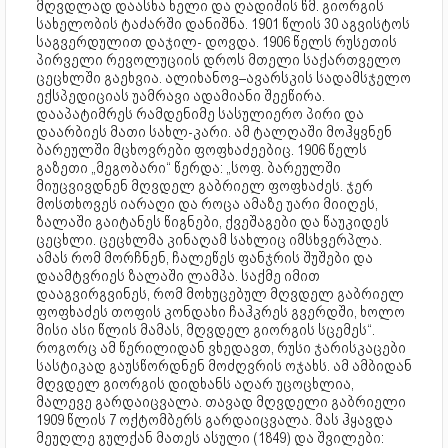
მღვდლად დაასხა ხელი და ღადიშის წმ. გიორგის
სახელობის ტაძარში დანიშნა. 1901 წლის 30 აგვისტოს
საგვერდულით დაჯილ- დოვდა. 1906 წელს რუსეთის
პირველი რევოლუციის დროს მთელი საქართველო
ცეცხლში გაეხვია. ალიხანოვ–ავარსკის სადამსჯელო
ექსპედიციას უამრავი ადამიანი შეეწირა.
დააპატიმრეს რამდენიმე სასულიერო პირი და
დაარბიეს მათი სახლ-კარი. ამ ტალღაში მოჰყვნენ
ბარეულში მცხოვრები ფოფხაძეებიც. 1906 წელს
გაზეთი „მეგობარი“ წერდა: „სოფ. ბარეულში
მიუცვივდნენ მღვდელ გაბრიელ ფოფხაძეს. ჯერ
მოსთხოვეს იარაღი და როცა ამაზე უარი მიიღეს,
ზალაში გაიტანეს წიგნები, ქვეშაგები და წაუკიდეს
ცეცხლი. ცეცხლმა კინაღამ სახლიც იმსხვერპლა.
ამას რომ მორჩნენ, ჩალეწეს ფანჯრის შუშები და
დაამტვრიეს ზალაში ლამპა. საქმე იმით
დააგვირგვინეს, რომ მოხუცებულ მღვდელ გაბრიელ
ფოფხაძეს თოფის კონდახი ჩაჰკრეს გვერდში, ხოლო
მისი ასი წლის მამას, მღვდელ გიორგის სცემეს“.
როგორც ამ წერილიდან ვხედავთ, რუსი ჯარისკაცები
სასტიკად გაუსწორდნენ მოძღვრის ოჯახს. ამ ამბიდან
მღვდელ გიორგის დიდხანს აღარ უცოცხლია,
მალევე გარდაიცვალა. თავად მღვდელი გაბრიელი
1909 წლის 7 ოქტომბერს გარდაიცვალა. მას ჰყავდა
მეუღლე გულქან მათეს ასული (1849) და შვილები: