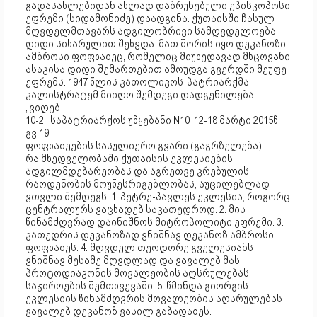
გადასახლებიდან ახლად დაბრუნებული ეპისკოპოსი
ეფრემი (სიდამონიძე) დაადგინა. ქუთაისში ჩასულ
მღვდელმთავარს ადგილობრივი სამღვდელოება
დიდი სიხარულით შეხვდა. მათ შორის იყო დეკანოზი
ამბროსი ფოფხაძეც, რომელიც მიუხედავად მხცოვანი
ასაკისა დიდი შემართებით ამოუდგა გვერდში მეუფე
ეფრემს. 1947 წლის კათოლიკოს-პატრიარქმა
კალისტრატემ მიიღო შემდეგი დადგენილება:
„ვიღებ
10-2 საპატრიარქოს უწყებანი N10 12-18 მარტი 2015წ
გვ.19
ფოფხაძეების სასულიერო გვარი (გაგრზელება)
რა მხედველობაში ქუთაისის ეკლესიების
ადგილმდებარეობას და აგრეთვე კრებულის
რაოდენობის მოუწესრიგებლობას, აუცილებლად
ვთვლი შემდეგს: 1. პეტრე-პავლეს ეკლესია, როგორც
ცენტრალურს ვაცხადებ საკათედროდ. 2. მის
წინამძღვრად დაინიშნოს მიტროპოლიტი ეფრემი. 3.
კათედრის დეკანოზად ვნიშნავ დეკანოზ ამბროსი
ფოფხაძეს. 4. მღვდელ თეოდორე გველესიანს
ვნიშნავ მესამე მღვდლად და ვავალებ მას
პროტოდიაკონის მოვალეობის აღსრულებას,
საჭიროების შემთხვევაში. 5. წმინდა გიორგის
ეკლესიის წინამძღვრის მოვალეობის აღსრულებას
ვავალებ დეკანოზ ვასილ გაბადაძეს.