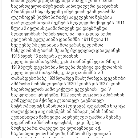
წინამძღვრად გადაიყვანეს. ამავე წლის 7 მაისს
საქართველო-იმერეთის სინოდალური კანტორის
ბრძანების საფუძველზე იმერეთის ეპისკოპოსმა
ლეონიდემ (ოქროპირიძე) საეკლესიო წესების
დარღვევისათვის შეუჩერა მღვდელმოქმედება. 1911
წლის 2 ივლისს გაამართლეს და დაუბრუნდა
მღვდელმსახურების უფლება. იგი კვლავ ზემო
ქვიტირის ეკლესიაში დაინიშნა. 1911 წლის 11
სექტემბერს ქუთაისის მთავარანგელოზთა
სახელობის ტაძრის მესამე მლვდლად დაადგინეს.
1913 წლის 13 იანვარს ქუთაისის
ეკლესიებისმთავარხუცესის თანაშემწედ აირჩიეს.
1919 წელს დეკანოზის წოდება მიენიჭა და ქუთაისის
ეკლესიების მთავარხუცესად დაინიშნა. ამ
თანამდებობაზე 192! წლამდე მსახურობდა. დეკანოზი
ამბროსი მონაწილეობდა 1920 წლისა და 1927 წლის
საქართველოს სამოციქულო ეკლესიის II და IV
საეკლესიო კრებებზე. 1922 წელს დეკანოზ ამბროსის
კონფლიქტი ჰქონდა ქუთათელ-გაენათელ
მიტროპოლიტ ნაზართან (ლეჟავა). დეკანოზი ნიკიტა
თალაქვაძე ასე იხსენებს ამ ამბავს: „ამას წინათ
ქუთაისიდან ჩამოვიდა საკრებულო ტაძრის მესამე
დეკანოზი ამბროსი ფოფხაძე, კაცი მეტად
მოუსვენარი, თავხედი და კლიაუზნიკი; აქ,
საკათალიკოსო საბჭოში, ნაზარის მცხეთიდან