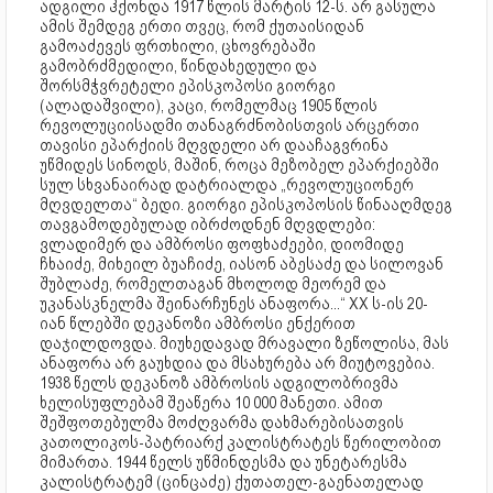
ადგილი ჰქონდა 1917 წლის მარტის 12-ს. არ გასულა
ამის შემდეგ ერთი თვეც, რომ ქუთაისიდან
გამოაძევეს ფრთხილი, ცხოვრებაში
გამობრძმედილი, წინდახედული და
შორსმჭვრეტელი ეპისკოპოსი გიორგი
(ალადაშვილი), კაცი, რომელმაც 1905 წლის
რევოლუციისადმი თანაგრძნობისთვის არცერთი
თავისი ეპარქიის მღვდელი არ დააჩაგვრინა
უწმიდეს სინოდს, მაშინ, როცა მეზობელ ეპარქიებში
სულ სხვანაირად დატრიალდა „რევოლუციონერ
მღვდელთა“ ბედი. გიორგი ეპისკოპოსის წინააღმდეგ
თავგამოდებულად იბრძოდნენ მღვდლები:
ვლადიმერ და ამბროსი ფოფხაძეები, დიომიდე
ჩხაიძე, მიხეილ ბუაჩიძე, იასონ აბესაძე და სილოვან
შუბლაძე, რომელთაგან მხოლოდ მეორემ და
უკანასკნელმა შეინარჩუნეს ანაფორა...“ XX ს-ის 20-
იან წლებში დეკანოზი ამბროსი ენქერით
დაჯილდოვდა. მიუხედავად მრავალი ზეწოლისა, მას
ანაფორა არ გაუხდია და მსახურება არ მიუტოვებია.
1938 წელს დეკანოზ ამბროსის ადგილობრივმა
ხელისუფლებამ შეაწერა 10 000 მანეთი. ამით
შეშფოთებულმა მოძღვარმა დახმარებისათვის
კათოლიკოს-პატრიარქ კალისტრატეს წერილობით
მიმართა. 1944 წელს უწმინდესმა და უნეტარესმა
კალისტრატემ (ცინცაძე) ქუთათელ-გაენათელად