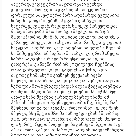
ამჯერად, კიდევ ერთი ასეთი ოჯახი გვინდა
გაგაცნოთ, რომელთა გვარიდან ათეულობით
ღირსეული სასულიერო პირი აღიზარდა ეკლესიის
წიაღში. ფოფხაძეების ეს გვარი დასავლეთ
საქართველოდან, რაჭიდან, სოფელ ბარეულიდან
მომდინარეობს. მათ პირადი მაგალითითა და
მოღვაწეობით მნიშვნელოვანი ადგილი დაიჭირეს
ქართულ საეკლესიო ისტორიაში. რომელიც ღვთის
სიტყვათ, საღმრთო განცხადებად ითვლება. ჩვენ იმ
ზომამდე ვართ ამ წიგნით მოხიბლული, რომ ძნელი
წარმოსადგენია, როგორ მოეწყობოდა ჩვენი
ცხოვრება, ეს წიგნი რომ არ ყოფილიყო. ჩვენშიაც,
რასაკვირველია, დიდი გავლენა იქონიეს და
ისეთივე სამსახური გაუწიეს ქვეყანას ჩვენი
მწერლების ჰაზრთა და იდეათა დაწყებული საღვთო
წერილის მთარგმნელებიდან ილია ჭავჭავაძემდის,
რომლის მადლიანმა შემოქმედებითმა ნიჭმა სულ
ახალი ხანა შეჰქმნა ქართულ მწერლობაში. ამ
ჰაზრის მიხედვით, ჩვენ ვგლოვობთ ჩვენ ბუმბერაზ
მწერალ ილია ჭავჭავაძეს, რომელმაც ყველა ჩვენ
მწერლებზე მეტი იშრომა საზოგადოების ზნეობრივ,
გონებრივ და ყოველმხრივ აღზრდისათვის. მთელი
ლიტერატურული მოღვაწეობა განსვენებულისა სხვა
არა იყორა, გარდა სიმართლისათვის თავგანწირული
ბრძოლისა. იგი სამართლიანად ითვლება