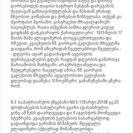
შრომისა და ღვაწლის ნაყოფით მალე და დროზე
ღირსებოდეს თავისი სატრფო ნესტან-დარეჯანის
ქაჯთაგან განთავისუფლებას და მასთან ერთად
ზნეობით, გონებით და ქონებით წინსვლასა თქვენ კი,
ძვირფასო მგოსანო, გისურვებთ მრავალჟამიერ
სიცოცხლეს, რათა თქვენის სიმთა ჟღერით კიდევ
დიდხანს დატკბარიყოს ქართველი ერი“. 1915 წლის 17
მაისს მამა ვლადიმერის ლოცვაკურთხევითა და
რჩევით, კვაცხუთის წმ. გიორგის ეკლესიის მრევლმა
დაადგინა, რომ ამიერიდან ჩვეულებრივი წვეულება -
- დღეობა აღარ გადაიხადონ აგვისტოს,
ფერისცვალების დღეს, რადგან დღეობის გამართვა
მარიამობის მარხვაში, არაქრისტიანულია და
შეუფერებელი. ნაცვლად ამისა, წმ. გიორგის
ეკლესიის მრევლმა ადგილობითი ეკლესიის
დღეობად დააწესა 10 ნოემბერი. განაჩენებაში ეწერა,
რომ
9-3 საპატრიარქოს უწყებანი N9 5-11მარტი 2015წ გვ.20
ფოფხაძეების სასულიერო გვარი (დასასრული)
ვინც ამ წესს დაარღვევდა და 6 აგვისტოს მოიწვევდა
სტუმრებს, კვაცხუთის ეკლესიის სასარგებლოდ
გადაიხდიდა ჯარიმას 50 მანეთს. მღვდელი
ვლადიმერი აქტიურად მონაწილეობდა