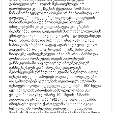
ქართველი ერის გულის მესაიდუმლედ. არ
დარჩენილა კუთხე ჩვენის ქვეყნისა, რომ მისი
წინასწარმეტყველური აზრები არ მისწდომოდეს. ის
გაფაციცებით ადევნებდა თვალყურს ცხოვრების
მიმდინარეობას და შეუდარებელ პოეტურ
თხზულებებში ცოცხლად ხატავდა ცხოვრების
მაჯისცემას. ილია ჭავჭავაძის მსოფლშეხედულების
უმთავრეს საგანს შეადგენდა უარყოფა დღევანდელ
წესწყობილებისა და სურვილი, ახალ საუკეთესო
ხანის დამყარებისა, სადაც აღარ უნდა ყოფილიყო
გაუგებრობა, როგორც წოდებრივ, ისე საზოგადო
ნიადაგზე აღმოცენებული. ეჭვი არ არის, ჰაზრი და
გრძნობანი, რომლებიც თავის სიცოცხლის
განმავლობაში ასე ძლიერად ამოქმედებდენ
განსვენებულს და რომლებიც უთვალავს
მკითხველებს ღრმად აქვს გულში ჩაჭრილი, ადრე
იქნება თუ გვიან, ჰპოებენ თავის განხორციელებას
და გამოიღებენ ცხოვრების თვითოეულ სფეროში
შესაფერ ნაყოფს“. მღვდელი ვლადიმერი 1909 წელს
იყო იმერეთის ეპარქიის სამღვდელოების 50-ე
ყრილობის თავმჯდომარე. 1911 წლის 15 მაისს
კამილავკა ეწყალობა. 1912 წელს რაჭა-ლეჩხუმში
იმოგზაურა დიდმა ქართველმა მგოსანმა აკაკი
წერეთელმა, რომელსაც ღირსეული დახვედრა