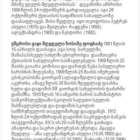
მძიმე უღელს მღვდლობისას“. დეკანოზი ამბროსი
1956 წლის 24 ოქტომბერს გარდაიცვალა. იგი 28
ოქტომბერს ქუთაისის საფიჩხიის სასაფლაოზე
დაასაფლავეს. მისი მეუღლე იყო თეოდოსია პეტრეს
ასული (1875) და შვილები: რაჟდენი (1893),
ალექსანდრა (1900) და ნესტორი (1902).
უმცროსი ვაჟი მღვდელი ზოსიმე ფოფხაძე
1881 წლის
15 აპრილს დაიბადა. იგი სოფ. ბარეულში,
მამაპაპისეულ სახლში ცხოვრობდა. დაამთავრა
ქუთაისის სასულიერო სასწავლებელი. 1909 წლის 22
მაისს გაიარა კომისია და დართეს ნება სასულიერო
ხარისხის მიღებაზე. 1909 წლის 25 მაისს იმერეთის
ეპისკოპოსმა გიორგიმ (ალადაშვილი) დიაკვნად
აკურთხა, ამავე წლის 30 მაისს მღვდლად დაასხა
ხელი და ღადიშის წმ. გიორგის სახელობის ტაძარში
დანიშნა. 1910 წლის 10 იანვარს ბარის სამინისტრო
სამკომპლექტიანი სკოლის საღვთო სჯულის
მასწავლებლად და ღადიშის სკოლის
სამზრუნველოს თავჯდომარედ დაადგინეს. 1912
წლის 24 ოქტომბრიდან ღადიშის საკრედიტო ბანკის
თავჯდომარეა. XX ს-ის 20-იან წლებში გაიხადა
ანაფორა და საერო ცხოვრებას ეწეოდა. ჰყავდა
მეუღლე -- ანა ალექსანდრეს ასული (15.05.1880) და
შვილები: ვალენტინა (31.10.1905), მარიამი (15.02.1906),