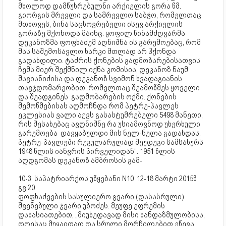
მხოლოდ დამწუხრებულნი არქიელის გორა წმ.
გიორგის მრევლი და სამრევლო საბჭო, რომელთაც
მთხოვეს, ბინა საცხოვრებელი ისევ არქიელის
გორაზე მქონოდა მაინც. ყოფილ წინამძღვარმა
დეკანოზმა ფოფხაძემ აღნიშნა ის გარემოებაც, რომ
მას საშემოსავლო ხარკი მთლად არ ჰქონდა
გადახდილი. ტაძრის ქონების გადმობარებისათვის
ჩემს მიერ შექმნილ იქნა კომისია, დეკანოზ ნაუმ
შავიანიძისა და დეკანოზ სვიმონ ხვადაგიანის
თავჯდომარეობით, რომელთაც შეამოწმეს ყოველი
და შეადგინეს გადმობარების ოქმი. ქონების
შემოწმებისას აღმოჩნდა რომ პეტრე-პავლეს
ეკლესიას ვალი აქვს გასასტუმრებელი 5498 მანეთი,
რის შესახებაც ავღნიშნე რა უსიამოვნოდ უხერხული
გარემოება დავყაბულდი მის ნელ-ნელა გადახდას.
პეტრე-პავლეში რეგულარულად შეუდეგი სამსახურს
1948 წლის იანვრის პირველიდან“. 1951 წლის
აღდგომას დეკანოზ ამბროსის გამ-
10-3 საპატრიარქოს უწყებანი N10 12-18 მარტი 2015წ
გვ.20
ფოფხაძეების სასულიერო გვარი (დასასრული)
შვენებული ჯვარი უბოძეს. მეუფე ეფრემის
დახასიათებით, „მიუხედავად მისი ხანდაზმულობისა,
დღესაც მუყაითად და სრული მორჩილებით ეწევა