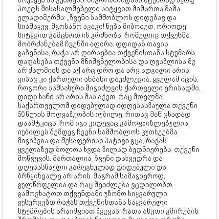
მოუწყეს ამ კუთხეში. ნიკორწმინდაში სტუმრად მყოფ
პოეტს მისასალმებელი სიტყვით მიმართა მამა
ვლადიმერმა: „ჩვენი სამშობლოს დიდებავ და
სიამაყევ, მგოსანო აკაკი! ნება მიბოძეთ, ორიოდე
სიტყვით გამცნოთ ის გრძნობა, რომელიც თქვენმა
მობრძანებამ ჩვენში აღძრა. დღიდან თავის
გაჩენისა, რაჭა არ ღირსებია თქვენისთანა სტუმარს.
დაფასება თქვენი მნიშვნელობისა და ღვაწლისა მე
არ ძალმიძს და აქ არც დრო და არც ადგილი არის.
ვისაც კი ქართული ანბანი დაუძლევია, ყველამ იცის,
როგორი სამსახური მიგიძღვის ქართველი ერისადმი.
დიდი ხანი არ არის მას აქეთ, რაც მთელმა
საქართველომ დიდებულად იდღესასწაულა თქვენი
50 წლის მოღვაწეობის იუბილე, რითაც მან ცხადად
დაამტკიცა, რომ იგი კიდევაც გამოფხიზლებულია.
იუბილეს შემდეგ ჩვენი სამშობლოს კუთხეებმა
მიგიწვია და შესაფერისი პატივი გცა, რაჭას
ყველაზედ ბოლოს ხვდა წილად ბედნიერება თქვენი
მოწვევის. მართალია, ჩვენი დახვედრა და
დღესასწაული გარეგნულად დიდებული და
ბრწყინვალე არ არის, მაგრამ სამაგიეროდ,
გულწრფელია და რაც შეიძლება ვცდილობთ,
გამოვხატოთ თქვენდამი უზომო სიყვარული.
ვუსურვებთ რაჭას თქვენისთანა საყვარელი
სტუმრების არაიშვიათ წვევას, რათა ასეთი გმირების