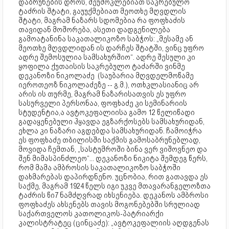
დაბრუნების დროს, შეუმოკლებიათ საკრებულო
ტაძრის შტატი, გაუუქმებიათ მეოთხე მღვდლის
შტატი, მაგრამ ნაზარს სდომებია რა ფოფხაძის
თავიდან მოშორება, ასეთი დადგენილება
გამოატანინა საკათალიკოზო საბჭოს: „მესამე ან
მეოთხე მღვდლიდან ის დარჩეს შტატში, ვინც უფრო
ადრე შემოსულია სამსახურშიო“. ადრე შესული კი
ყოფილა ქუთაისის საკრებულო ტაძარში ვინმე
დეკანოზი ნიკოლაძე (საუბარია მღვდელმოწამე
იეროთეოზ ნიკოლაძეზე -- გ.მ.), ოთხკლასიანიც არ
არის ის თურმე, მაგრამ ნაზარისათვის ეს უფრო
სასურველი პერსონაა, ფოფხაძე კი სემინარიის
სტუდენტია,ა ავტოკეფალიისა გამო 12 წელიწადი
გადაყენებული ჰყავდა ეგზარქოსებს სამსახურიდან,
ეხლა კი ნაზარი აგდებდა სამსახურიდან. ჩამოიჭრა
ეს ფოფხაძე თბილისში საქმის გამოსაბრუნებლად,
მოვიდა ჩემთან, „სასტუმროში ბინა ვერ ვიშოვნეო და
შენ მიმასპინძლეო“... დეკანოზი ნიკიტა შემდეგ წერს,
რომ მამა ამბროსის საკათალიკოზო საბჭოში
დახმარებას დაპირდნენო. უცნობია, რით გათავდა ეს
საქმე, მაგრამ 1924 წელს იგი უკვე მთავარანგელოზთა
ტაძრის წი7 ნამძღვრად იხსენიება. დეკანოს ამბროსი
ფოფხაძეს ახსენებს თავის მოგონებებში სრულიად
საქართველოს კათოლიკოს-პატრიარქი
კალისტრატეც (ცინცაძე): „ავტოკეფალიის აღდგენას