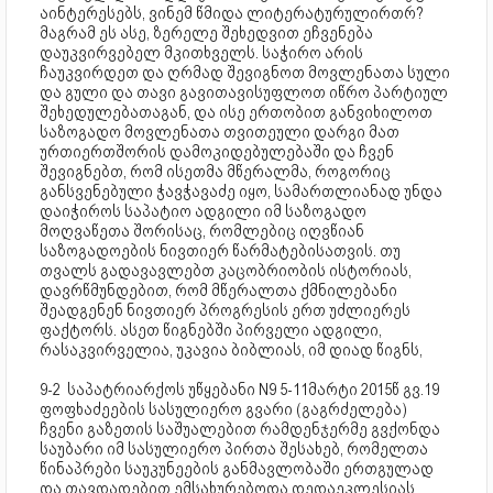
აინტერესებს, ვინემ წმიდა ლიტერატურულირთრ?
მაგრამ ეს ასე, ზერელე შეხედვით ეჩვენება
დაუკვირვებელ მკითხველს. საჭირო არის
ჩაუკვირდეთ და ღრმად შევიგნოთ მოვლენათა სული
და გული და თავი გავითავისუფლოთ იწრო პარტიულ
შეხედულებათაგან, და ისე ერთობით განვიხილოთ
საზოგადო მოვლენათა თვითეული დარგი მათ
ურთიერთშორის დამოკიდებულებაში და ჩვენ
შევიგნებთ, რომ ისეთმა მწერალმა, როგორიც
განსვენებული ჭავჭავაძე იყო, სამართლიანად უნდა
დაიჭიროს საპატიო ადგილი იმ საზოგადო
მოღვაწეთა შორისაც, რომლებიც იღვწიან
საზოგადოების ნივთიერ წარმატებისათვის. თუ
თვალს გადავავლებთ კაცობრიობის ისტორიას,
დავრწმუნდებით, რომ მწერალთა ქმნილებანი
შეადგენენ ნივთიერ პროგრესის ერთ უძლიერეს
ფაქტორს. ასეთ წიგნებში პირველი ადგილი,
რასაკვირველია, უკავია ბიბლიას, იმ დიად წიგნს,
9-2 საპატრიარქოს უწყებანი N9 5-11მარტი 2015წ გვ.19
ფოფხაძეების სასულიერო გვარი (გაგრძელება)
ჩვენი გაზეთის საშუალებით რამდენჯერმე გვქონდა
საუბარი იმ სასულიერო პირთა შესახებ, რომელთა
წინაპრები საუკუნეების განმავლობაში ერთგულად
და თავდადებით ემსახურებოდა დედაეკლესიას.