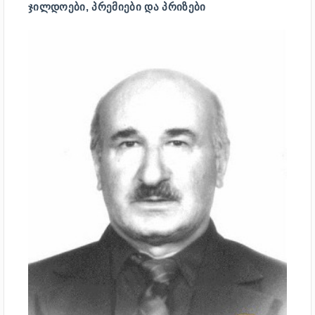
ᲯᲘᲚᲓᲝᲔᲑᲘ, ᲞᲠᲔᲛᲘᲔᲑᲘ ᲓᲐ ᲞᲠᲘᲖᲔᲑᲘ