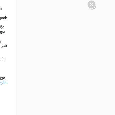
ი
ების
ნი
 და
ი
ე
სგან
ონი
ვი,
ალხო