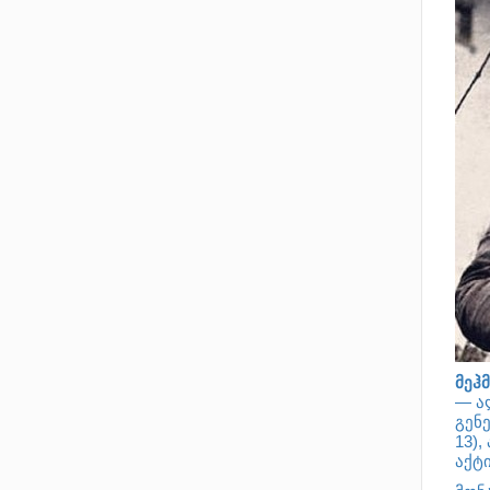
მეჰმ
—
ა
გენ
13),
აქტ