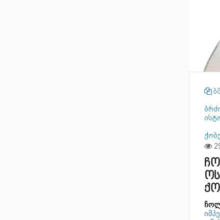
ბმ
ბრძ
ისტ
ქობ
ჩო
ოს
ქო
ჩოლ
იმპ