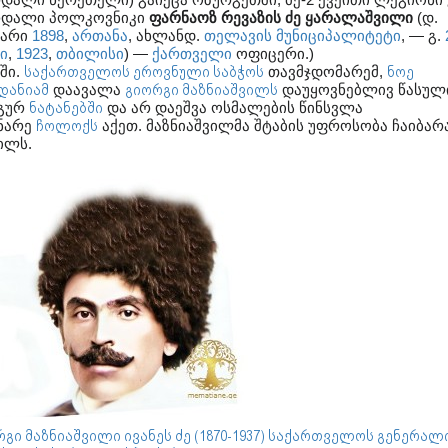
რდალი პოლკოვნიკი
ფარნაოზ რევაზის ძე ყარალაშვილი
(დ.
ვარი
1898
,
ართანა
, ახლანდ.
თელავის მუნიციპალიტეტი
, — გ.
ი
,
1923
,
თბილისი
) —
ქართველი
ოფიცერი.
)
ში.
საქართველოს ეროვნული საბჭოს
თავმჯდომარემ,
ნოე
დანიამ
დაავალა
გიორგი მაზნიაშვილს
დაუყოვნებლივ წასულ
გურ
ნატანებში
და არ დაეშვა ოსმალების წინსვლა
ნარე
ჩოლოქს
აქეთ. მაზნიაშვილმა შტაბის უფროსობა ჩაიბარა
ილს.
გი მაზნიაშვილი ივანეს ძე (1870-1937) საქართველოს გენერალ