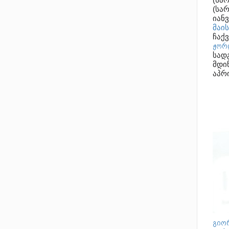
(სა
იან
მაის
ჩაქვ
ჟორ
სად
მდი
აპრ
გიორ