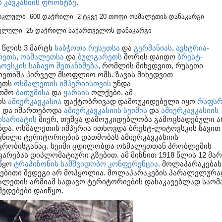
ს
კავკასიის ფრონტზე
.
მოკლული
600 დაჭრილი
2 ტყვე
20 თოფი ოსმალეთის დანაკარგი
ოკლული
25 დაჭრილი საქართველოს დანაკარგი
8 წლის 3 მარტს
საბჭოთა რუსეთსა
და
გერმანიას
,
ავსტრია-
რეთს
,
ოსმალეთსა
და
ბულგარეთს
შორის დაიდო
ბრესტ-
ოვსკის საზავო შეთანხმება
, რომლის მიხედვით, რუსეთი
ოეთიშა პირველ მსოფლიო ომს. ზავის მიხედვით
ეთს
ოსმალეთის იმპერიისთვის
უნდა
თმო
ბათუმისა
და
ყარსის
ოლქები. ამ
ოს
ამიერკავკასია
ფაქტობრივად დამოუკიდებელი იყო
რსფს
ნ და იმართებოდა
ამიერკავკასიის სეიმის
და
ამიერკავკასიის
ისარიატის
მიერ, თუმცა დამოუკიდებლობა გამოცხადებული ა
ნდა. ოსმალეთის იმპერია ითხოვდა ბრესტ-ლიტოვსკის ზავით
ვნილი ტერიტორიების დათმობას ამიერკავკასიის
ვრობისგანაც. სეიმი ცდილობდა ოსმალეთთან პრობლემის
ვარებას დიპლომატიური გზებით. ამ მიზნით 1918 წლის 12 მა
წყო
ტრაპიზონის სამშვიდობო კონფერენცია
. მოლაპარაკებას
ებითი შედეგი არ მოჰყოლია. მოლაპარაკების პარალელურა
ალეთის არმიამ სადავო ტერიტორიების დასაკავებლად საომ
მედებები დაიწყო.