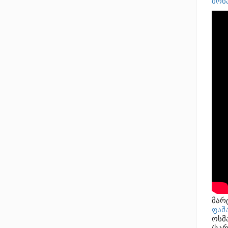
მონ
მარტ
ფაშ
ოსმ
(სა