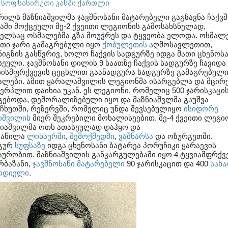
. სოფ.სასირეთი კასპი ქართლი
პრილს მაზნიაშვილმა ჯავშნოსანი მატარებელი გაგზავნა ჩაქვშ
აში მოქცეული მე-2 ქვეითი ლეგიონის გამოსახსნელად,
ელსაც ოსმალებმა გზა მოუჭრეს და ტყვეობა ელოდა. ოსმალ
ითი ჯარი გამაგრებული იყო
ქობულეთის
აღმოსავლეთით,
ნიგზის გასწვრივ, ხოლო ჩაქვის სადგურზე იდგა მათი ცხენოსა
სეული. ჯავშნოსანი დილის 9 საათზე ჩაქვის სადგურზე ჩავიდა
იისმფრქვევის ცეცხლით გაანადგურა სადგურზე გამაგრებულ
ალები. ამით ყარალაშვილის ლეგიონმა ისარგებლა და მცირ
ვერპლით დაიხია უკან. ეს ლეგიონი, რომელიც 500 ჯარისკაცი
გებოდა, დემორალიზებული იყო და მაზნიაშვლმა გაუშვა
ჩხუთში, რეზერვში, რომელიც უნდა შევსებულიყო
ისიდორე
იშვილის
მიერ შეკრებილი მოხალისეებით. მე-4 ქვეითი ლეგი
ნიაშვილმა ოთხ ათასეულად დაჰყო და
ნაწილა
ლიხაურში
,
შემოქმედში
,
ვაშნარსა
და ოზურგეთში.
გურ
სუფსაზე
იდგა ცხენოსანი ბატარეა პორუჩიკი ყარაევის
აურობით. მაზნიაშვილის განკარგულებაში იყო 4 ტყვიამფრქვე
რბაზანი,
ჯავშნოსანი მატარებელი
90 ჯარისკაცით და 400
სახ
რდიელი
.