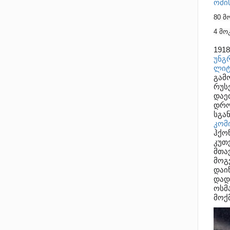
ომი
80 
4 მ
191
უნგ
ლიტ
გამ
რუს
დაე
დრ
სგა
კომ
ჰქო
კუთ
მთა
მოგ
დაი
დად
ოსმ
მოქ