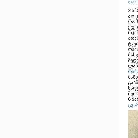
დაბ
2 ა
ალყ
რომ
ქვე
რკი
ათა
ტყვ
ოსმ
მსხ
შედ
ლან
რამ
მაზ
გაა
სად
მეთ
6 ზა
გვა