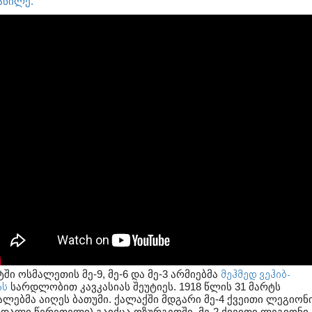
აწილე.
ში ოსმალეთის მე-9, მე-6 და მე-3 არმიებმა
მეჰმედ ვეჰიბ-
ას
სარდლობით კავკასიას შეუტიეს. 1918 წლის 31 მარტს
ალებმა აიღეს ბათუმი.
ქალაქში მდგარი მე-4 ქვეითი ლეგიონ
რდალი წერეთელი) გაიქცა ოზურგეთში, მე-2 ქვეითი ლეგიონი 