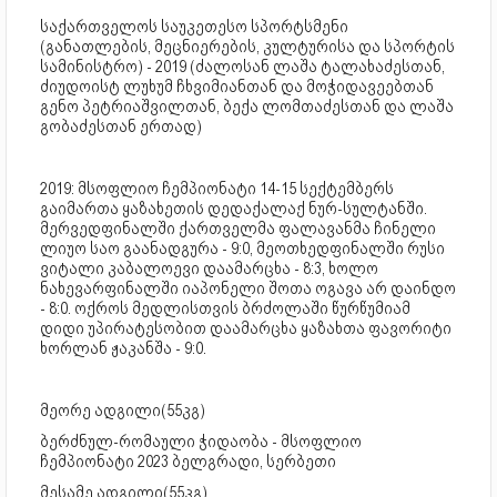
საქართველოს საუკეთესო სპორტსმენი
(განათლების, მეცნიერების, კულტურისა და სპორტის
სამინისტრო) - 2019 (ძალოსან ლაშა ტალახაძესთან,
ძიუდოისტ ლუხუმ ჩხვიმიანთან და მოჭიდავეებთან
გენო პეტრიაშვილთან, ბექა ლომთაძესთან და ლაშა
გობაძესთან ერთად)
2019: მსოფლიო ჩემპიონატი 14-15 სექტემბერს
გაიმართა ყაზახეთის დედაქალაქ ნურ-სულტანში.
მერვედფინალში ქართველმა ფალავანმა ჩინელი
ლიუო საო გაანადგურა - 9:0, მეოთხედფინალში რუსი
ვიტალი კაბალოევი დაამარცხა - 8:3, ხოლო
ნახევარფინალში იაპონელი შოთა ოგავა არ დაინდო
- 8:0. ოქროს მედლისთვის ბრძოლაში წურწუმიამ
დიდი უპირატესობით დაამარცხა ყაზახთა ფავორიტი
ხორლან ჟაკანშა - 9:0.
მეორე ადგილი(55კგ)
ბერძნულ-რომაული ჭიდაობა - მსოფლიო
ჩემპიონატი 2023 ბელგრადი, სერბეთი
მესამე ადგილი(55კგ)