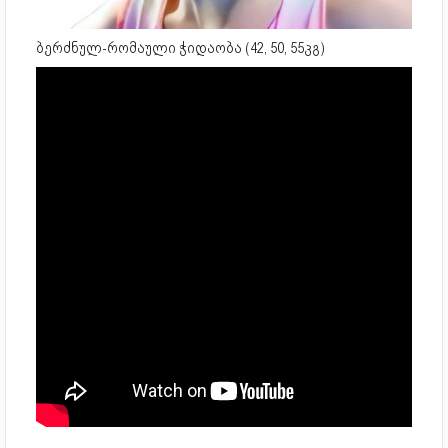
ბერძნულ-რომაული ჭიდაობა (42, 50, 55კგ)