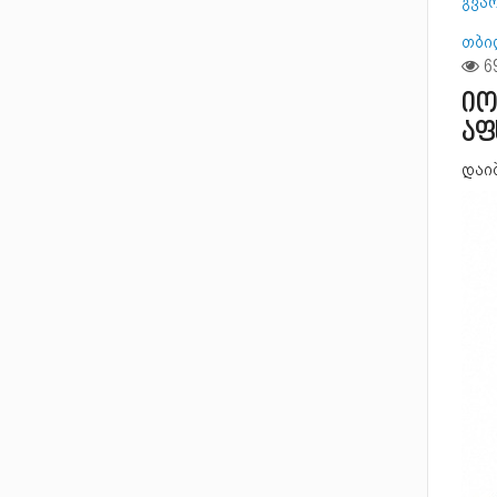
გვარ
თბი
იო
აფ
დაიბ