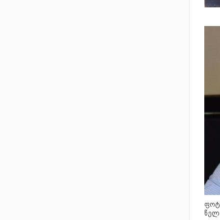
ფოტ
წელ