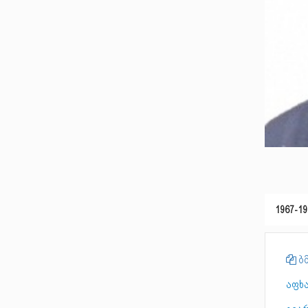
1967-19
ბმ
აფხ