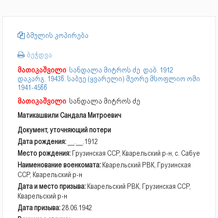
ბმულის კოპირება
ბეჭდვა
მათიკაშვილი
სანდალა მიტროს ძე
დაბ. 1912
დაკარგ. 1943წ. საბუე (ყვარელი) მეორე მსოფლიო ომი
1941-45წწ
მათიკაშვილი
სანდალა მიტროს ძე
Матикашвили Сандала Митроевич
Документ, уточняющий потери
Дата рождения:
__.__.1912
Место рождения:
Грузинская ССР, Кварельский р-н, с. Сабуе
Наименование военкомата:
Кварельский РВК, Грузинская
ССР, Кварельский р-н
Дата и место призыва:
Кварельский РВК, Грузинская ССР,
Кварельский р-н
Дата призыва:
28.06.1942