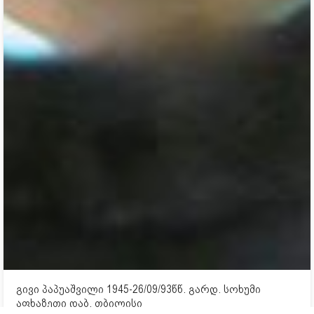
გივი პაპუაშვილი 1945-26/09/93წწ. გარდ. სოხუმი
აფხაზეთი დაბ. თბილისი