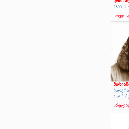
კობია
1890წ. 
სრულად
მირია
ბიოგრა
1893წ.
სრულად