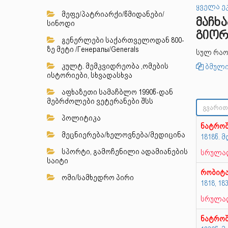
ყველა ე
მეფე/პატრიარქი/წმიდანები/
მაჩხ
სინოდი
გიორ
გენერლები საქართველოდან 800-
ზე მეტი /Генералы/Generals
სულ რაო
კულტ. მემკვიდრეობა ,ომების
ბმული
ისტორიები, სხვადასხვა
აფხაზეთი სამაჩბლო 1990წ-დან
მებრძოლები ვეტერანები შსს
პოლიტიკა
ნატრო
მეცნიერება/ხელოვნება/მედიცინა
1818წ.
სპორტი, გამოჩენილი ადამიანების
სრულად
საიტი
რობიტ
ომი/სამხედრო პირი
1818, 1
სრულად
ნატრო