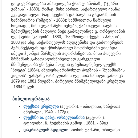
დიდ ყურადღებას ამახვილებს ქრისტიანობაზე ("ჯვარი
ვაზისა" - 1880), რამაც, მისი აზრით, საქართველო იხსნა;
უკვდავი სული, რაც ქვეყნისა და ხალხის გადარჩენის
საწინდარია ("იმედი" - 1888); სამშობლოს წარსული
სიდიადე, მისი ულამაზესი ბუნება, ქართველი ხალხის
შემოქმედების მაღალი ნიჭი გამოვლინდა ვ. ორბელიანის
ლექსებში "კახეთს" - 1880; "სამშობლო ქვეყნის პასუხი",
1883 და სხვ. საქართველოს აღდგენისა და გაძლიერების
პერსპექტივას იგი ქრისტიანულ მოთმინებაში ეძიებდა,
იმედი ჰქონდა წარსულის აღორძინებისა. მისი პოეტური
მრწამსის გასათვალისწინებლად გარკვეული
მნიშვნელობა ენიჭება პოეტის დაუმთავრებელ ლექსს
"პოეტი" (1884), აშუღურ-ყარაჩოხულ პოეზიას - "მუხამბაზის
კილოს". ვახტანგ ორბელიანის ლექსთა ნაწილი გამოიცა
1879 და 1881 წლებში. პირველი მნიშვნელოვანი კრებული
- 1894 წელს.
ᲑᲘᲑᲚᲘᲝᲒᲠᲐᲤᲘᲐ
ლექსთა კრებული
(ავტორი). - თბილისი, საბჭოთა
მწერალი, 1949. - 172გვ.
ლექსნი თ. ვახტ. ორბელიანისა
(ავტორი). -
ტფილისი, ზ. ჭიჭინაძის გამოც., 1881. - 39გვ.
დაკრძალვის ადგილი:
სიონის ტაძარი, თბილისი