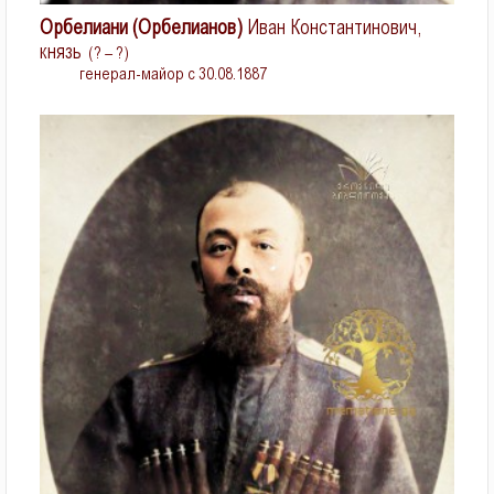
Орбелиани (Орбелианов)
Иван Константинович,
князь
(? – ?)
генерал-майор с 30.08.1887