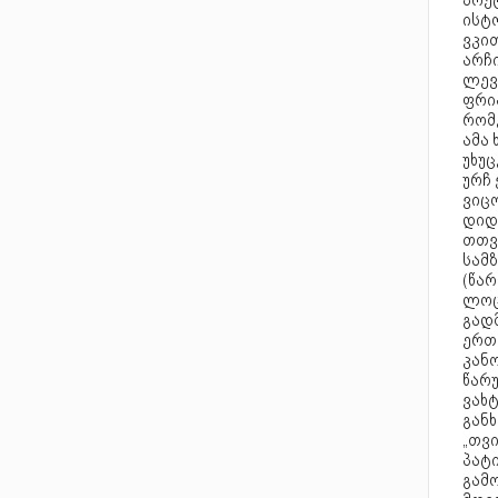
პოე
ისტო
ვკით
არჩ
ლევა
ფრი
რომ
ამა
უხუც
ურჩ 
ვიც
დიდ
თთვ
სამზ
(წარ
ლოცვ
გად
ერთ
კან
წარუ
ვახტ
გან
„თვ
პატი
გამ