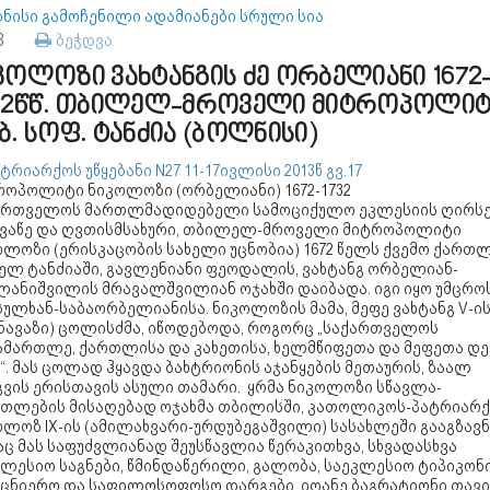
ნისი გამოჩენილი ადამიანები სრული სია
93
ბეჭდვა
კოლოზი ვახტანგის ძე ორბელიანი 1672
32წწ. თბილელ-მროველი მიტროპოლიტ
ბ. სოფ. ტანძია (ბოლნისი)
ტრიარქოს უწყებანი N27 11-17ივლისი 2013წ გვ.17
როპოლიტი ნიკოლოზი (ორბელიანი) 1672-1732
ართველოს მართლმადიდებელი სამოციქულო ეკლესიის ღირს
ვაწე და ღვთისმსახური, თბილელ-მროველი მიტროპოლიტი
ლოზი (ერისკაცობის სახელი უცნობია) 1672 წელს ქვემო ქართლ
ელ ტანძიაში, გავლენიანი ფეოდალის, ვახტანგ ორბელიან-
ლანიშვილის მრავალშვილიან ოჯახში დაიბადა. იგი იყო უმცრო
სულხან-საბაორბელიანისა. ნიკოლოზის მამა, მეფე ვახტანგ V-ი
ჰნავაზი) ცოლისძმა, იწოდებოდა, როგორც „საქართველოს
ამართლე, ქართლისა და კახეთისა, ხელმწიფეთა და მეფეთა დ
“. მას ცოლად ჰყავდა ბახტრიონის აჯანყების მეთაურის, ზაალ
გვის ერისთავის ასული თამარი. ყრმა ნიკოლოზი სწავლა-
ათლების მისაღებად ოჯახმა თბილისში, კათოლიკოს-პატრიარქ
ლოზ IX-ის (ამილახვარი-ურდუბეგაშვილი) სასახლეში გააგზავნ
ც მას საფუძვლიანად შეუსწავლია წერაკითხვა, სხვადასხვა
ლესიო საგნები, წმინდაწერილი, გალობა, საეკლესიო ტიპიკონი
ეცნიერო და საფილოსოფოსო დარგები. იოანე ბაგრატიონი თავი