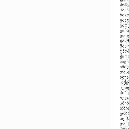
მოწყ
სახ
ნიკო
ვახტ
გარყ
განა
დაბ
გავ
მას
ცნო
ქარ
წიგნ
წმიდ
დას
ლუა
„აქ
„დიდ
პირ
ზედ
აბი
თბი
გობრ
აღმ
და 