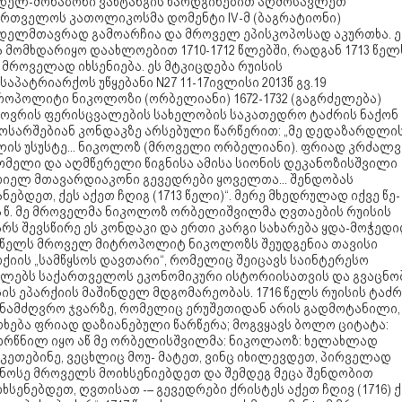
დელ-მონაზონი ვახტანგის წარდგინებით აღმოსავლეთ
ართველოს კათოლიკოსმა დომენტი IV-მ (ბაგრატიონი)
დელმთავრად გამოარჩია და მროველ ეპისკოპოსად აკურთხა. ე
 მომხდარიყო დაახლოებით 1710-1712 წლებში, რადგან 1713 წელ
 მროველად იხსენიება. ეს მტკიცდება რუისის
 საპატრიარქოს უწყებანი N27 11-17ივლისი 2013წ გვ.19
როპოლიტი ნიკოლოზი (ორბელიანი) 1672-1732 (გაგრძელება)
ხოვრის ფერისცვალების სახელობის საკათედრო ტაძრის ნაქონ
ოსარშებიან კონდაკზე არსებული წარწერით: „მე დედაზარდლი
ლის უსუსტე... ნიკოლოზ (მროველი ორბელიანი). ფრიად კრძალ
ომელი და აღმწერელი წიგნისა ამისა სიონის დეკანოზისშვილი
რიელ მთავარდიაკონი გევედრები ყოველთა... შენდობას
ნებდეთ, ქეს აქეთ ჩღიგ (1713 წელი)“. მერე მხედრულად იქვე წე-
28 წ. მე მროველმა ნიკოლოზ ორბელიშვილმა ღვთაების რუისის
რს შევსწირე ეს კონდაკი და ერთი კარგი სახარება ყდა-მოჭედი
5 წელს მროველ მიტროპოლიტ ნიკოლოზს შეუდგენია თავისი
ქიის „სამწყსოს დავთარი“, რომელიც შეიცავს საინტერესო
ალებს საქართველოს ეკონომიკური ისტორიისათვის და გვაცნო
ის ეპარქიის მაშინდელ მდგომარეობას. 1716 წელს რუისის ტაძრ
ინამძღვრო ჯვარზე, რომელიც ერუშეთიდან არის გადმოტანილი,
თხება ფრიად დაზიანებული წარწერა; მოგვყავს ბოლო ციტატა:
ნხრწნილ იყო აწ მე ორბელისშვილმა: ნიკოლაოზ: ხელახლად
კეთებინე, ვეცხლიც მოუ- მატეთ, ვინც იხილევდეთ, პირველად
ნოსე მროველს მოიხსენიებდეთ და შემდეგ მეცა შენდობით
ხსენებდეთ, ღვთისათ -– გევედრები ქრისტეს აქეთ ჩღივ (1716) ქ