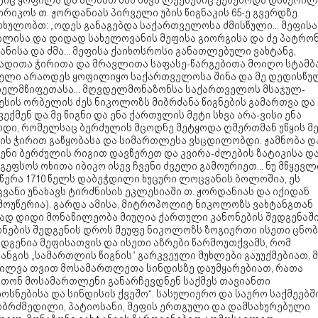
ტიც ყოფილა და ალბათ მას სხვა ლექსებიც ექნებოდა დაწერილ
რიკოს თ. ჟორდანიას პირველი უბის წიგნაკის 65-ე გვერდზე
ხულობთ: „ოდეს განაგებდა საქართველოსა ძმისწული... მეფისა
ილისა და დიდად სახელოვანის მეფისა გიორგისა და ძე პატრო
ნისა და ძმა... მეფისა ქაიხოსროსი განათლებული ვახტანგ,
ადითა ჭირითა და მრავლითა საფასე-წარგებითა მოიღო სტამბა
ელი არაოდეს ყოფილიყო საქართველოსა შინა და მე დედისწუ
 ხელმწიფეთასა... მღვდელმონაზონსა საქართველოს მსაჯულ-
ესის ორბელის ძეს ნიკოლოზს მიბრძანა წიგნების გამართვა და
ვექმენ და მე წიგნი და ენა ქართულის მეტი სხვა არა-ვისი ენა
ოდი, რომელსაც ბერძულის მცოდნე მეტყოდა ღმერთმან უწყის მ
ის ჭირით გაწყობასა და სიმართლესა ვსცდილობდი. ჟამნობა დ
ენი ბერძულის რიგით დავწერეთ და კვირა-ძლების ზატიკისა დ
გეფსოს ოხითა იბიკო ისევ ჩვენი ძველი გამოურიეთ... ნუ მწყევლ
წერა 1710 წელს დაბეჭდილი ხუცური ლოცვანის ბოლოშია, ეს
ანი უნახავს ტირძნისის ეკლესიაში თ. ჟორდანიას და იქიდან
მოუწერია). გარდა ამისა, მიტროპოლიტ ნიკოლოზს ვახტანგთან
ად დიდი მონაწილეობა მიუღია ქართული კანონების შედგენაში.
ონების შედგენის დროს მეუფე ნიკოლოზს ზოგიერთი ისეთი ცნობ
დგენია მეფისათვის და ისეთი აზრები წარმოუთქვამს, რომ
ანგის „სამართლის წიგნის“ გარკვეული მუხლები გაუუქმებიათ, მ
ხილვა თვით მოსამართლეთა სინდისზე დაუმყარებიათ, რათა
ითონ მოსამართლენი განარჩევდნენ საქმეს თავიანთი
ოსნებისა და სინდისის ქვეშო“. სასულიერო და საერო საქმეებშ
ობრძმედილი, პატიოსანი, მეფის ერთგული და დამსახურებული