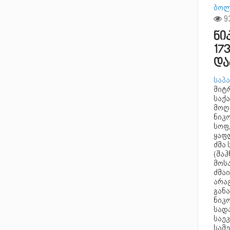
ბოლ
ნი
17
და
საპა
მიტ
საქ
მოღ
ნიკო
სოფ
ყაფ
ძმა 
(შა
მოს
ძმაი
არა
გან
ნიკო
სადა
საეკ
სამ