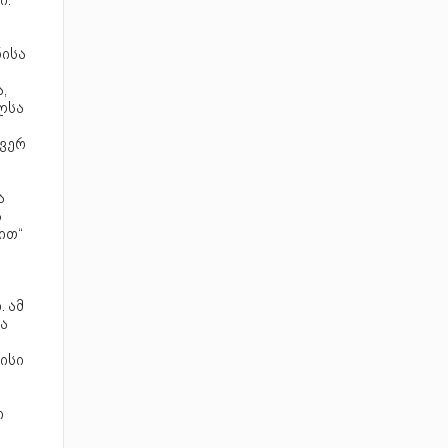
ი.
ნისა
,
ლსა
 ვერ
ე
ა
ა
ით“
 ამ
ა
ისი
ი