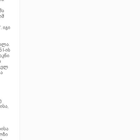
მა
ომ
. იგი
ილა.
I-ის
აკნი
ო
თველ
და
ე
ისა,
ბისა
ლოზი