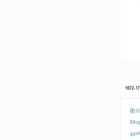
1672-17
ბმ
წმი
გვა