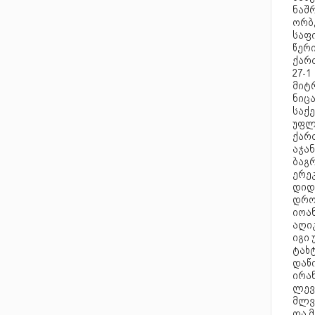
ნაშ
ორბ
საფ
წერ
ქარ
27-1
მიტ
ნიც
საქე
უფლ
ქარ
აჯან
ბაგ
ერეკ
დიდ
დროს
იოა
აღი
იგი
ტახტ
დაწი
ირან
ლევა
მლვ
და მ