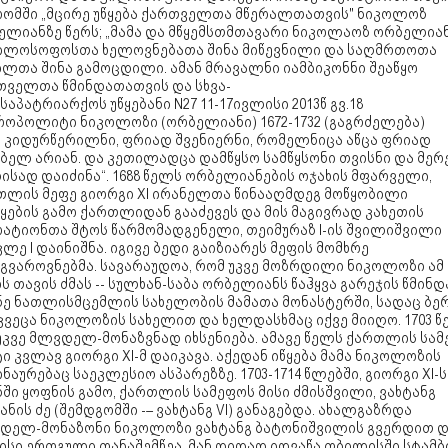
რომში „მცირე უწყება ქართველთა მწერალთათვის" ნიკოლოზ
ელიანზე წერს; „მამა და მწყემსთმთავარი ნიკოლაოზ ორბელიან
ილოსოფოსთა ხელოვნებათა შინა მიწევნილი და საღმრთოთა
ილთა შინა გამოცდილი. ამან მრავალნი იამბიკონნი შეაწყო
თველთა წმინდათათვის და სხვა-
 საპატრიარქოს უწყებანი N27 11-17ივლისი 2013წ გვ.18
როპოლიტი ნიკოლოზი (ორბელიანი) 1672-1732 (გაგრძელება)
ა კიდურწერილნი, ფრიად შვენიერნი, რომელნიცა აწცა ფრიად
ბელ არიან. და კეთილადცა დამწყსო სამწყსონი თვისნი და მერ
ისად დაიძინა“. 1688 წელს ორბელიანების ოჯახის მფარველი,
თლის მეფე გიორგი XI ირანელთა წინააღმდეგ მოწყობილი
ყების გამო ქართლიდან გააძევეს და მის მაგივრად კახეთის
რატიონთა შტოს წარმომადგენელი, თეიმურაზ I-ის შვილიშვილი
ლე I დაინიშნა. იგივე ბედი გაიზიარეს მეფის მომხრე
გვაროვნებმა. სავარაუდოა, რომ უკვე მოზრდილი ნიკოლოზი ამ
 თავის ძმას -- სულხან-საბა ორბელიანს წაჰყვა გარეჯის წმინდ
ნე ნათლისმცემლის სახელობის მამათა მონასტერში, სადაც ბე
კვეცა ნიკოლოზის სახელით და ხელდასხმაც იქვე მიიღო. 1703 
 უკვე მლვდელ-მონაზვნად იხსენიება. ამავე წელს ქართლის სა
ი კვლავ გიორგი XI-მ დაიკავა. აქედან იწყება მამა ნიკოლოზის
ნაურებაც საეკლესიო ასპარეზზე. 1703-1714 წლებში, გიორგი XI-ს
ში ყოფნის გამო, ქართლის სამეფოს მისი ძმისშვილი, ვახტანგ
ნის ძე (შემდგომში -– ვახტანგ VI) განაგებდა. ახალგაზრდა
დელ-მონაზონი ნიკოლოზი ვახტანგ ბატონიშვილის გვერდით დ
ისი ერთგული თანაშემწეა. მან დიდად იღვაწა თბილისში სტამბ