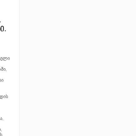
-
ი.
ეული
ში,
სი
ს
ედის
ა,
,
ს