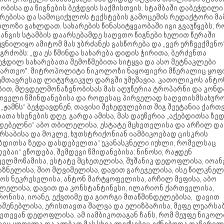
ობისა და წიგნების ბეჭდვის საქმისთვის. სტამბაში დაბეჭდილი
არებისა და სამოციქულოს ტექსტების გამოცემის რედაქტორი მა
ლოზი გახლდათ. სახარების წინასიტყვაობაში იგი გვაუწყებს, რ
ანგის სტამბის დაარსებამდე საღვთო წიგნები ხელით წერაში
ვნილიყო ამიტომ მას უბრძანეს გასწორება და „ვერ ურჩვექმენო“
გრძობს: „და ეს წმინდა სახარება დიდის ჭირითა, ბერძენთა
ეჭდილ სახარებათა შემოწმებითა სიტყვა და ასო მეტნაკლები
მართეო". მიტროპოლიტი ნიკოლოზი ნაყოფიერი მწერალიც ყოფ
 უმთავრესად ლიტურგიკულ დარგში უმუშავია. კათოლიკოს ანტონ 
ბით, მღვდელმონაზვნობისას მას აღუწერია ტროპარნი და კონდ
თველი წმინდანებისა და როდესაც პირველად საღვთისმსახურ
 „ჟამნს“ ბეჭდავდნენ, თავისი შეხედულებით შიგ შეუტანია ქარ
ათა ხსენების დღე. გარდა ამისა, მას დაუწერია „აქებდითსა ზე
დებელნი“ აბო თბილელისა, ესტატე მცხეთელისა და არჩილ და
რსაბისა და მოკლე, ხუთსტრიქონიან იამბიკოებად ცისკრის
ებდითსა ზედა დასდებელთა“ უკანასკნელი იუხლი, რომელსაც
ებაი“ ეწოდება, შემდეგი წმიდანებისა: ნინოსი, რაჟდენ
ველმოწამისა, ესტატე მცხეთელისა, შუშანიკ დედოფლისა, იოან
აზნელისა, შიო მღვიმელისა, დავით გარეჯელისა, ისე წილკნელ
ბოს ნეკრესელისა, ანტონ მარტყოფელისა, არჩილ მეფისა, აბო
ლელისა, დავით და კონსტანტინესი, ილარიონ ქართველისა,
ონისა, იოანე, ექვთიმე და გიორგი მთაწმინდელებისა, დავით
აშენებლისა, ერისთავთა შალვა და ელიზბარისა, მეფე ლუარსა
ქეთევან დედოფლისა. ამ იამბიკოთაგან ჩანს, რომ მეუფე ნიკო