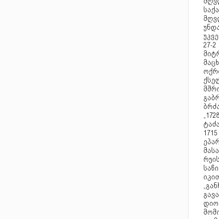
მღვ
საქ
მღვ
უნდა
უკვე
27-2
მიტ
მაც
ოქრ
ქსე
მშრ
გაბ
ბრძა
„17
ტაძა
171
ეპარ
მას
რუის
საწ
იკი
„გა
გავა
დიო
მომი