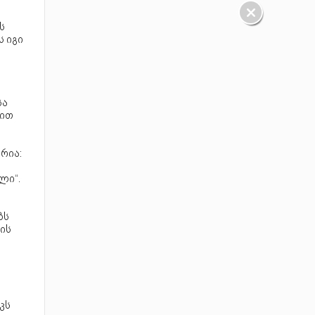
ს
ს იგი
სა
ვით
 რია:
ლი“.
ბს
ის
კს