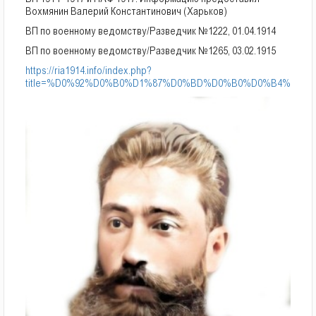
Вохмянин Валерий Константинович (Харьков)
ВП по военному ведомству/Разведчик №1222, 01.04.1914
ВП по военному ведомству/Разведчик №1265, 03.02.1915
https://ria1914.info/index.php?
title=%D0%92%D0%B0%D1%87%D0%BD%D0%B0%D0%B4%D0