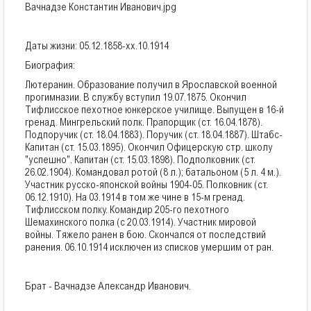
Вачнадзе Константин Иванович.jpg
Даты жизни: 05.12.1858-xx.10.1914
Биография:
Лютеранин. Образование получил в Ярославской военной
прогимназии. В службу вступил 19.07.1875. Окончил
Тифлисское пехотное юнкерское училище. Выпущен в 16-й
гренад. Мингрельский полк. Прапорщик (ст. 16.04.1878).
Подпоручик (ст. 18.04.1883). Поручик (ст. 18.04.1887). Штабс-
Капитан (ст. 15.03.1895). Окончил Офицерскую стр. школу
"успешно". Капитан (ст. 15.03.1898). Подполковник (ст.
26.02.1904). Командовал ротой (8 л.); батальоном (5 л. 4 м.).
Участник русско-японской войны 1904-05. Полковник (ст.
06.12.1910). На 03.1914 в том же чине в 15-м гренад.
Тифлисском полку. Командир 205-го пехотного
Шемахинского полка (с 20.03.1914). Участник мировой
войны. Тяжело ранен в бою. Скончался от последствий
ранения. 06.10.1914 исключен из списков умершим от ран.
Брат - Вачнадзе Александр Иванович.