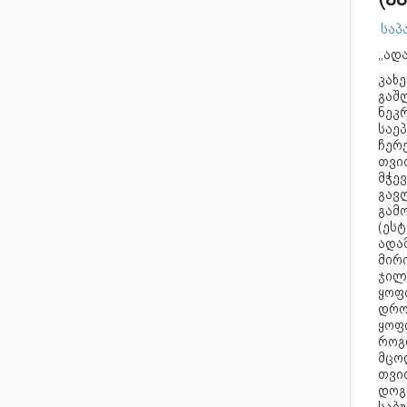
(ყ
საპა
,,ა
კახე
გაშლ
ნეკ
საე
ჩერ
თვი
მჭევ
გავ
გამო
(ეს
ადა
მირი
ჯილ
ყოფ
დრო
ყოფი
როგო
მცო
თვით
დოგ