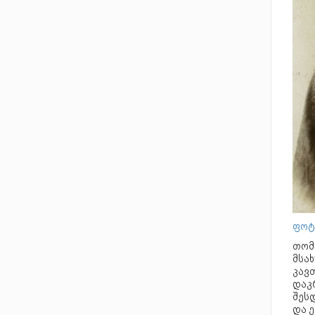
ფოტ
თომა
მსა
კავ
დაკ
შეს
და 