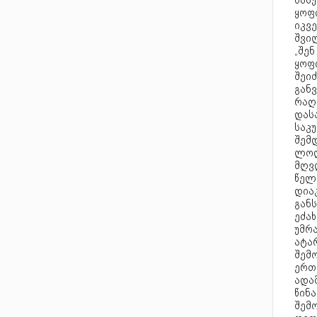
საბ
ყოფ
იკვე
შვი
„შენ
ყოფ
შეი
გან
რაღა
დას
საკუ
შემდ
ლოდ
მღვ
წელ
დიაკ
გან
ეძახ
უმრ
ატა
შემ
ერთ
ადამ
წინა
შემ