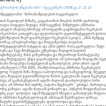
ვარელი)
ტრიარქოს უწყებანი N41 1-7დეკემბერი 2005წ გვ. 21, 22, 23
დამღვდლიანთ’’ მირიანაშვილების საგვარეულო
თის ნაყოფიერ მიწაზე, კავკასიონის მთების ძირში ფართოდ
ილა სოფელი შილდა. XVIII საუკუნის. მიწურულს ამბროსი
რესელს (მიქაძე) სწორედ ამ სოფელში გადმოუტანია ნეკრესის
პისკოპოსო კათედრა და ფილოსოფოს–ღვთისმეტყველის დოსი
ქეზიშვილის მიერ დაარსებული ნეკრესის სკოლა. „ამის შემდეგ
თონაც იქ სცხოვრობდა და მოღვაწეობდა თავისის
რმეტყველურის სიტყვით, და ამას უფრო, რასაკვირველია, მეტი
ლენა და ზედ-მოქმედება ექნებოდა შილდის ხალხის
ფხიზლებაზე, მისს გონებრივსა და ზნეობრივს წარმატებაზე“
ტატე შილდელი). უნდა ვივარაუდოთ, იმ პერიოდში შილდაში ბევ
მიანი მიიღებდა საფუძვლიან განათლებას, ერთ-ერთი ადამ
ანაშვილი (1754-1830), „რომლისთვისაც ამბროსი ნეკრესელს
დოდ 15 დღის მიწა მიუცია საბოლოოდ და სამკვიდროდ, მღვდ
ილა შილდის ღვთისმშობლის შობის ეკლესიაში თვით ნეკრეს
სვე. ამ უკანასკნელთან ადამი ძალიან დაახლოებული პირი
ლა. ამ-ბროსი მას თურმე „პატარა მეცნიერს“ -ეძახდა. მართლაც
რც გამიგია, ადამი ძალიან გონიერი და „ბუნების მოვლინებათ
დნე კაცი“ ყოფილა. ადამ მღვდელს სწავლა-განათლება მიუღია
 ამბროსი ნეკრესელისაგან, ამისაგან შეუსწავლია ფიზიკა,
მატური ღვთისმეტყველება, ფილოსოფია და სხვა