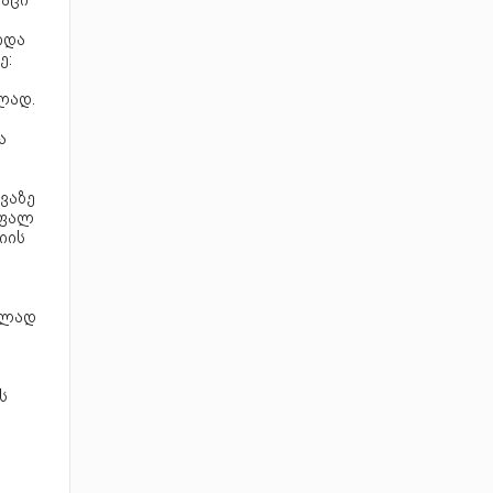
კაცი
იდა
ე:
ლად.
ა
ვაზე
ეფალ
იის
ელად
ს