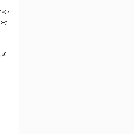
იავს
რნალ
ან: -
,