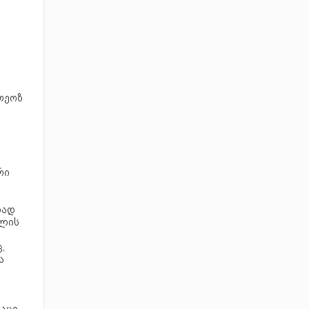
თეოზ
რი
ლად
ელის
,
ა