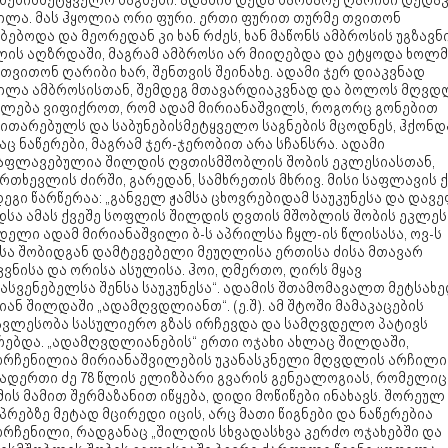
უნებისმეტყველო საგნები. ადამის დედა ბარბარე ღარიბი დედა
ილა. მას ჰყოლია ორი ფური. ერთი ფურით თურმე თვითონ
ბებოდა და მეორედან კი ხან რძეს, ხან მაწონს ამბროსის უგზავნ
ლის აღზრდაში, მაგრამ ამბროსი არ მიიღებდა და ეტყოდა ხოლმ
 თვითონ ღარიბი ხარ, შენთვის შეინახე. ადამი ჯერ დიაკვნად
ილა ამბროსისთან, შემდეგ მთავარდიაკვნად და ბოლოს მღვდ
ძლება ვიფიქროთ, რომ ადამ მირიანაშვილს, როგორც გონებით
ვითარებულს და საბუნებისმეტყველო საგნების მცოდნეს, ჰქონდ
ც ნაწერები, მაგრამ ჯერ-ჯერობით არა სჩანსრა. ადამი
აფლავებულია შილდის ღვთისმშობლის შობის ეკლესიასთან,
რთხევლის ძირში, გარედან, სამხრეთის მხრივ. მისი საფლავის ქ
ეგი წარწერაა: „განველ ჟამსა ცხოვრებიდამ საუკუნესა და დავ
სა ამას ქვეშე სოფლის შილდის ღვთის მშობლის შობის ეკლეს
დელი ადამ მირიანაშვილი ბ-ს აპრილსა ჩყლ-ის წლისასა, ოვ-ს
სა შობიდგან დამტევებელი მეუღლისა ერთისა ძისა მთავარ
ვნისა და ორისა ასულისა. ჰოი, ღმერთო, ღირს მყავ
სასვენებელსა შენსა საუკუნესა“. ადამის შთამომავალთ მეტსახ
იან შილდაში „ადამღვდლიანთ“. (ე.შ). ამ შტოში მამაკაცების
ავლესობა სასულიერო გზას ირჩევდა და სამღვდელო პატივს
რებდა. „ადამღვდლიანების“ ერთი ოჯახი ახლაც შილდაში,
ორჩენილია მირიანაშვილების უკანასკნელი მღვდლის არჩილი
ადერთი ძე 78 წლის ელიზბარი გვარის გენეალოგიას, რომელიც
ის მამით შერმაზანით იწყება, დიდი მოწიწები ინახავს. შორეულ
პრებზე მეტად მცირედი იცის, არც მათი წიგნები და ნაწერებია
ორჩენილი, რადგანაც „შილდის სხვადასხვა კერძო ოჯახებში და