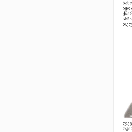
ნან
იყო 
ქმა
ასწ
თელ
ლევა
ოჯა