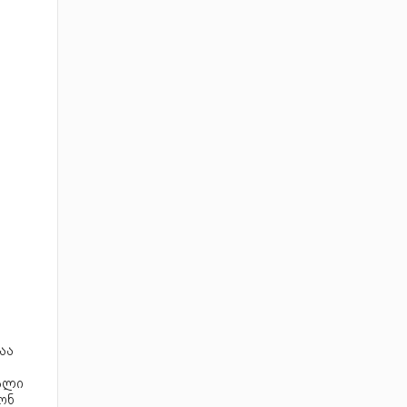
აა
ქალი
ონ