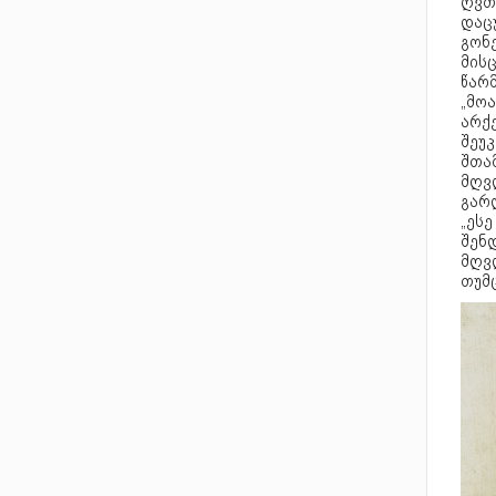
ღვთ
დაცუ
გონე
მისც
წარ
„მოა
არქ
შეუკ
შთა
მღვ
გარდ
„ეს
შენდ
მღვ
თუმც