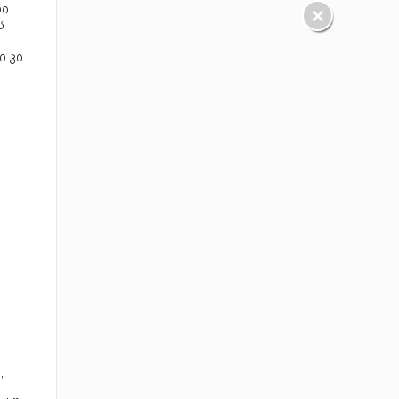
ლი
ს
ი კი
,