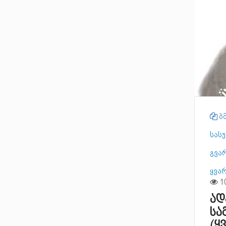
ბმ
სას
გვა
ყვა
ად
სა