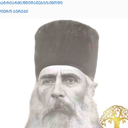
პატრიარქი/წმიდანები/სინოდი
იერო პირები