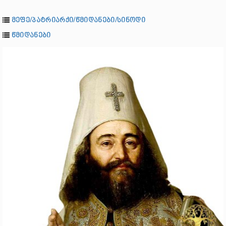
მეფე/პატრიარქი/წმიდანები/სინოდი
წმიდანები