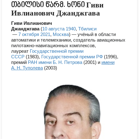
თბილისი წარმ. ხონი Гиви
Ивлианович Джанджгава
Гиви Ивлианович
Джанджгава
(
10 августа
1940
,
Тбилиси
—
7 октября
2021
,
Москва
) — учёный в области
автоматики и телемеханики, создатель авиационных
пилотажно-навигационных комплексов,
лауреат
Государственной премии
СССР
(1983),
Государственной премии РФ
(1996),
премий
РАН
имени Б. Н. Петрова
(2001) и
имени
А. Н. Туполева
(2003)