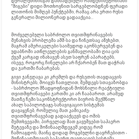
დურალუმინისგან დამზადებული რამდენიმეტონიანი
"მიგები" დიდი მოთხოვნით სარგებლობდნენ ფერადი
ლითონის მიმღებ პუნქტებში, რამაც არა ერთი რუსი
გენერალი მილიონერად გადააქცია...
მოძველებული საბრძოლო თვითმფრინავების
შენახვის პრობლემა აშშ-სა და ჩინეთსაც აწუხებთ,
მაგრამ ამერიკელები საიმედოდ აკონსერვებენ და
უდაბნოში ათწლეულების განმავლობაში ღია ცის
ქვეშ კარგად ინახავენ ასეთ საფრენ აპარატებს,
ისევე, როგორც ჩინელები არ ჩქარობენ მათ დაჭრას
და ჯართში ჩაბარებას.
გივი ჯანჯღავა კი კრემლს და რუსეთის თავდაცვის
მინისტრებს, შოიგუს ჩათვლით, შემდეგს სთავაზობდა
- საბრძოლო მზადყოფნიდან მოხსნილი რეაქტიული
თვითმფრინავები ჯართში კი არ ჩააბაროთ, არამედ
მათზე ჩემი საკონსტრუქტორო ბიუროს შექმნილ
ახალ საპილოტაჟე-სანავიგაციო სისტემას
დავაყენებ, რომელიც მათ კამიკაძე-
თვითმფრინავებად გადააქცევს და ომის
შემთხვევაში, პირველად მათ გავუშვებთ საჰაერო
შეტევაზე და მოწინააღმდეგემ კიდეც რომ
ჩამოაგდოს, მაინც დიდად მოგებულნი დავრჩებითო -
მოწინააღმდეგის საჰაერო თავდაცვის სისტემა