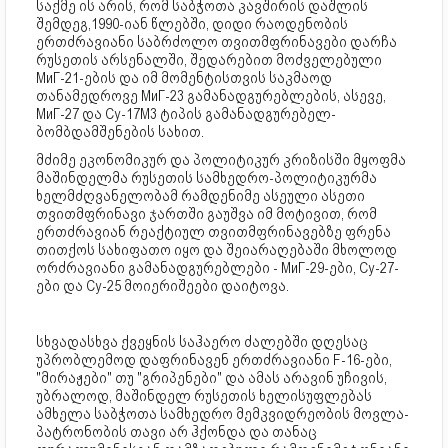
საქმე ის არის, რომ საბჭოთა კავშირის დაშლის
შემდეგ,1990-იან წლებში, დიდი რაოდენობის
ერთძრავიანი საბრძოლო თვითმფრინავები დარჩა
რუსეთის არსენალში, შედარებით მოძველებული
МиГ-21-ების და იმ მომენტისთვის საკმაოდ
თანამედროვე МиГ-23 გამანადგურებლების, ასევე,
МиГ-27 და Су-17М3 ტიპის გამანადგურებელ-
ბომბდამშენების სახით.
მძიმე ეკონომიკურ და პოლიტიკურ კრიზისში მყოფმა
მაშინდელმა რუსეთის სამხედრო-პოლიტიკურმა
ხელმძღვანელობამ რამდენიმე ასეული ასეთი
თვითმფრინავი ჯართში გაუშვა იმ მოტივით, რომ
ერთძრავიან რეაქტიულ თვითმფრინავებზე ფრენა
თითქოს სახიფათო იყო და შეიარაღებაში მხოლოდ
ორძრავიანი გამანადგურებლები - МиГ-29-ები, Су-27-
ები და Су-25 მოიერიშეები დაიტოვა.
სხვადასხვა ქვეყნის საჰაერო ძალებში დღესაც
უპრობლემოდ დაფრინავენ ერთძრავიანი F-16-ები,
"მირაჟები" თუ "გრიპენები" და ამას არავინ უჩივის,
უბრალოდ, მაშინდელ რუსეთის ხელისუფლებას
ამხელა საბჭოთა სამხედრო მემკვიდრეობის მოვლა-
პატრონობის თავი არ ჰქონდა და თანაც