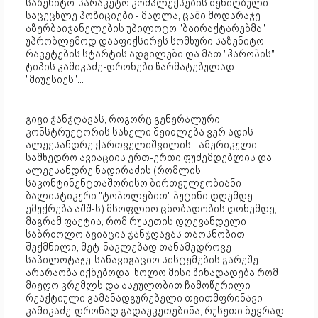
საზენიტო-სარაკეტო კომპლექსების შენიღბული
საცეცხლე პოზიციები - მაღლა, ცაში მოდარაჯე
აზერბაიჯანელების უპილოტო "ბაირაქტარებმა"
უპრობლემოდ დააფიქსირეს სომხური საზენიტო
რაკეტების სტარტის ადგილები და მათ "ჰაროპის"
ტიპის კამიკაძე-დრონები წარმატებულად
"მიუქსიეს"...
გივი ჯანჯღავას, როგორც გენერალური
კონსტრუქტორის სახელი შეიძლება ვერ ადის
ალექსანდრე ქართველიშვილის - ამერიკული
სამხედრო ავიაციის ერთ-ერთი ფუძემდებლის და
ალექსანდრე ნადირაძის (რომლის
საკონტინენტთაშორისო ბირთვულქობიანი
ბალისტიკური "ტოპოლებით" პუტინი დღემდე
ემუქრება აშშ-ს) მსოფლიო ცნობადობის დონემდე,
მაგრამ ფაქტია, რომ რუსეთის დღევანდელი
საბრძოლო ავიაცია ჯანჯღავას თაოსნობით
შექმნილი, მეტ-ნაკლებად თანამედროვე
საპილოტაჟე-სანავიგაციო სისტემების გარეშე
არარაობა იქნებოდა, ხოლო მისი წინადადება რომ
მიეღო კრემლს და ასეულობით ჩამოწერილი
რეაქტიული გამანადგურებელი თვითმფრინავი
კამიკაძე-დრონად გადაეკეთებინა, რუსეთი ბევრად