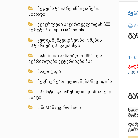
მეფე/პატრიარქი/წმიდანები/
ბმ
სინოდი
გენერლები საქართველოდან 800-
ბ
ზე მეტი /Генералы/Generals
გა
კულტ. მემკვიდრეობა ,ომების
ისტორიები, სხვადასხვა
აფხაზეთი სამაჩბლო 1990წ-დან
1807
მებრძოლები ვეტერანები შსს
გაფ
პოლიტიკა
ეკლ
მეცნიერება/ხელოვნება/მედიცინა
სპორტი, გამოჩენილი ადამიანების
გა
საიტი
ომი/სამხედრო პირი
საი
მოზ
დამ
გამ