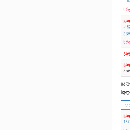
-18
სრ
გა
-1
ეკ
სრ
გა
გა
პირ
ეკლ
სულ
გა
18