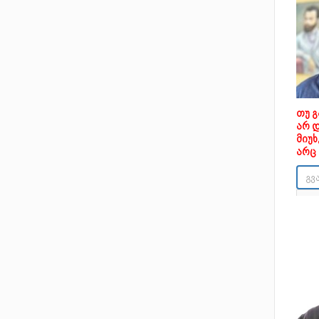
თუ 
არ 
მიუ
არც 