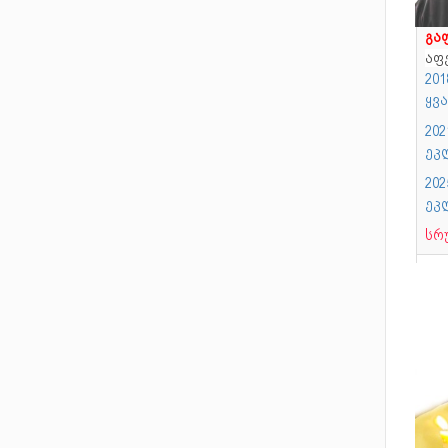
გა
აფ
20
ყვ
20
ეკ
20
ეკ
სრ