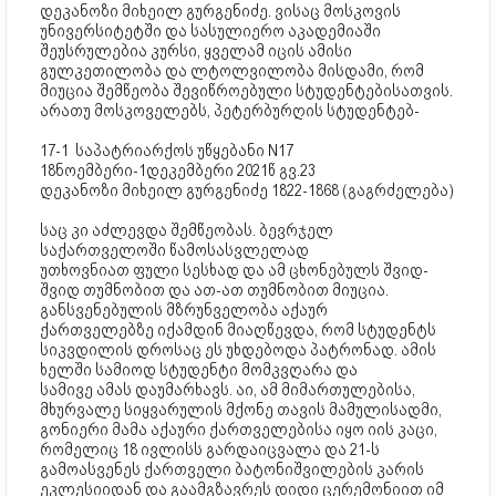
დეკანოზი მიხეილ გურგენიძე. ვისაც მოსკოვის
უნივერსიტეტში და სასულიერო აკადემიაში
შეუსრულებია კურსი, ყველამ იცის ამისი
გულკეთილობა და ლტოლვილობა მისდამი, რომ
მიუცია შემწეობა შევიწროებული სტუდენტებისათვის.
არათუ მოსკოველებს, პეტერბურღის სტუდენტებ-
17-1 საპატრიარქოს უწყებანი N17
18ნოემბერი-1დეკემბერი 2021წ გვ.23
დეკანოზი მიხეილ გურგენიძე 1822-1868 (გაგრძელება)
საც კი აძლევდა შემწეობას. ბევრჯელ
საქართველოში წამოსასვლელად
უთხოვნიათ ფული სესხად და ამ ცხონებულს შვიდ-
შვიდ თუმნობით და ათ-ათ თუმნობით მიუცია.
განსვენებულის მზრუნველობა აქაურ
ქართველებზე იქამდინ მიაღწევდა, რომ სტუდენტს
სიკვდილის დროსაც ეს უხდებოდა პატრონად. ამის
ხელში სამიოდ სტუდენტი მომკვღარა და
სამივე ამას დაუმარხავს. აი, ამ მიმართულებისა,
მხურვალე სიყვარულის მქონე თავის მამულისადმი,
გონიერი მამა აქაური ქართველებისა იყო იის კაცი,
რომელიც 18 ივლისს გარდაიცვალა და 21-ს
გამოასვენეს ქართველი ბატონიშვილების კარის
ეკლესიიდან და გაამგზავრეს დიდი ცერემონიით იმ