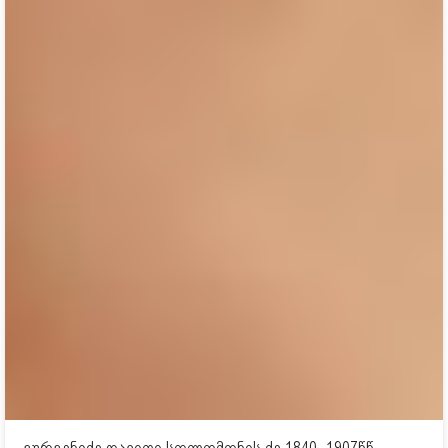
გურგენიძე დავითი სოლომონის ძე 1840- 1907წწ