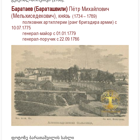
Баратаев (Бараташвили)
Пётр Михайлович
(Мельхиседекович), князь
(1734 – 1789)
полковник артиллерии (ранг бригадира армии) с
10.07.1775
генерал-майор с 01.01.1779
генерал-поручик с 22.09.1786
ფოტოზე ბარათაშვილის სახლი