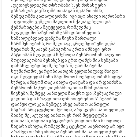
„ღვთივსულიერი თხრობანი“: „ეს მონასტერი
განაახლა კაცმა ღმრთისაგან ბესარიონმა,
შემდგომში კათალიკოსმა. იგი იყო ახალი ოქროპირი
– ღვთივმოცემული მადლით მქადაგებელი და
ჭეშმარიტების მეტყველი, რომელმაც
მღვდელმონაზვნობის ჟამს ლათინელთა
სამხილებლად დაწერა წიგნი მართალი
სარწმუნოებისა, რომელსაც „გრდემლი“ ეწოდება.
ნეტარის შესახებ გამიგონია ერთი ამბავი: ერთ
პატიოსან მღვდელს სმენოდა ბესარიონის საღვთო
მოქალაქობის შესახებ და ერთ ღამეს მის სენკაში
დასასვენებლად შეჩერდა. ნეტარმა ბერმა
სტუმართმოყვარეობისათვის გულთბილად მიიღო
იგი. მღვდელს მისი საღმრთო მოქალაქობის ხილვა
სურდა, ამიტომ თავს ძალა დაატანა და არ დაიძინა.
ბესარიონმა ჯერ დიდხანს იკითხა წმინდანთა
წიგნები, შემდეგ სანთელი ჩააქრო და „შემუსვრილი
გულითა და მრავლითა ლმობიერებითა“ ზეპირად
დაიწყო ლოცვა. შემდეგ ისევ აანთო სანთელი,
მაგრამ არც ცეცხლი ჰქონდა, არც კვესი, სანთელი კი
მაინც მეყსეულად აინთო. ეს რომ მღვდელმა
დაინახა, ძალიან გაუკვირდა. დილით მან მხოლოდ
ნაცარი იხილა, რომელშიც ცეცხლი საერთოდ არ იყო,
არამედ თურმე წმინდა ბესარიონმა სანთელი ჯვრის