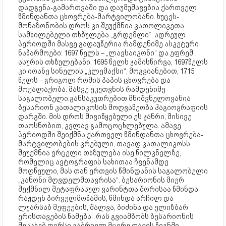
დადგენა-გამართვაში და დაუმუშავებია ქართველ
წმინდანთა ცხოვრება-მარტვილობანი. ხუცეს-
მონაზონობის დროს კი შეუქმნია კათოლიკეთა
სამხილებელი თხზულება „გრდემლი“. ადრეულ
პერიოდში მასვე გადაუწერია რამდენიმე ასკეტური
ნაწარმოები: 1697 წელს – „ლავსაიკონი“ და ეფრემ
ასურის თხზულებანი, 1695 წელს ჟამისწირვა, 1697წელს
კი იოანე სინელის „კლემაქსი“, მოგვიანებით, 1715
წელს – გრიგოლ რომის პაპის ცხოვრება და
მოქალაქობა. მასვე ეკუთვნის რამდენიმე
საგალობელი.განსაკუთრებით მნიშვნელოვანია
ბესარიონ კათალიკოსის მოღვაწეობა ჰაგიოგრაფიის
დარგში. მის დროს მივიწყებული ეს ჟანრი, მისივე
თაოსნობით, კვლავ გამოცოცხლებულა. ამავე
პერიოდში შეიქმნა ქართველ წმინდანთა ცხოვრება-
მარტვილობების კრებული, თავად კათალიკოსს
შეუქმნია ვრცელი თხზულება ისე წილკნელზე,
რომელიც ავტოგრაფის სახითაა ჩვენამდე
მოღწეული, მას თან ერთვის წმინდანის საგალობელი
„კანონი მღვდელმთავრისა“. ბესარიონის მიერ
შექმნილ მეტაფრასულ ვარინტთა შორისაა წმინდა
რაჟდენ პირველმოწამის, წმინდა არჩილ და
ლუარსაბ მეფეების, შალვა, ბიძინა და ელიზბარ
ერისთავების წამება. რას გვიამბობს ბესარიონის
შესახებ ღირსი გაბრიელ მცირე თავის წიგნში