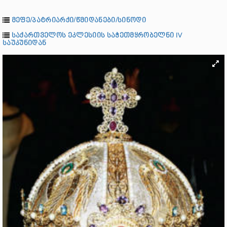
მეფე/პატრიარქი/წმიდანები/სინოდი
საქართველოს ეკლესიის საჭეთმყრობელნი IV
საუკუნიდან