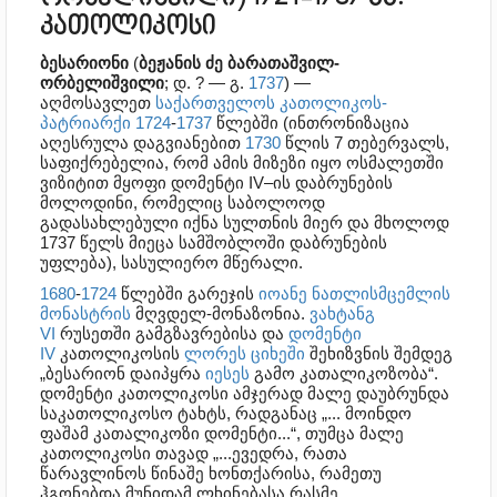
კათოლიკოსი
ბესარიონი
(
ბეჟანის ძე ბარათაშვილ-
ორბელიშვილი
; დ. ? — გ.
1737
) —
აღმოსავლეთ
საქართველოს
კათოლიკოს-
პატრიარქი
1724
-
1737
წლებში (ინთრონიზაცია
აღესრულა დაგვიანებით
1730
წლის 7 თებერვალს
,
საფიქრებელია, რომ ამის მიზეზი იყო ოსმალეთში
ვიზიტით მყოფი დომენტი IV–ის დაბრუნების
მოლოდინი, რომელიც საბოლოოდ
გადასახლებული იქნა სულთნის მიერ და მხოლოდ
1737 წელს მიეცა სამშობლოში დაბრუნების
უფლება), სასულიერო მწერალი.
1680
-
1724
წლებში გარეჯის
იოანე ნათლისმცემლის
მონასტრის
მღვდელ-მონაზონია.
ვახტანგ
VI
რუსეთში გამგზავრებისა და
დომენტი
IV
კათოლიკოსის
ლორეს ციხეში
შეხიზვნის შემდეგ
„ბესარიონ დაიპყრა
იესეს
გამო კათალიკოზობა“.
დომენტი კათოლიკოსი ამჯერად მალე დაუბრუნდა
საკათოლიკოსო ტახტს, რადგანაც „... მოინდო
ფაშამ კათალიკოზი დომენტი...“, თუმცა მალე
კათოლიკოსი თავად „...ევედრა, რათა
წარავლინოს წინაშე ხონთქარისა, რამეთუ
ჰგონებდა მუნიდამ ლხინებასა რასმე