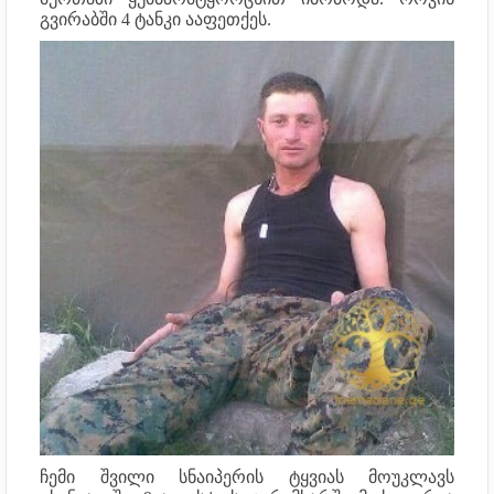
გვირაბში 4 ტანკი ააფეთქეს.
ჩემი შვილი სნაიპერის ტყვიას მოუკლავს