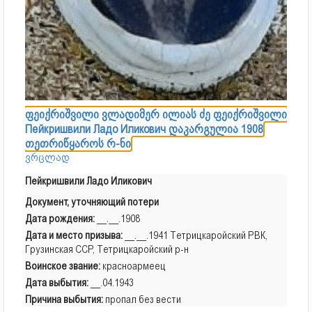
ფეიქრიშვილი ვლადიმერ ილიას ძე ფეიქრიშვილი
Пейкришвили Ладо Иликович დაკარგულია 1908
თეთრიწყაროს რ-ნი
ვრცლად
Пейкришвили Ладо Иликович
Документ, уточняющий потери
Дата рождения:
__.__.1908
Дата и место призыва:
__.__.1941 Тетрицкаройский РВК,
Грузинская ССР, Тетрицкаройский р-н
Воинское звание:
красноармеец
Дата выбытия:
__.04.1943
Причина выбытия:
пропал без вести