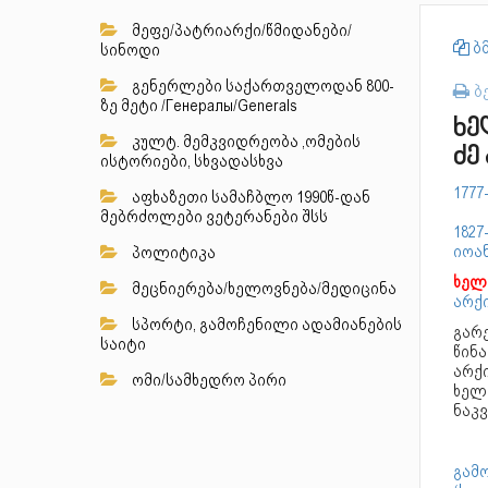
მეფე/პატრიარქი/წმიდანები/
ბმ
სინოდი
გენერლები საქართველოდან 800-
ბ
ზე მეტი /Генералы/Generals
ხე
კულტ. მემკვიდრეობა ,ომების
ძე
ისტორიები, სხვადასხვა
1777
აფხაზეთი სამაჩბლო 1990წ-დან
მებრძოლები ვეტერანები შსს
1827
იოა
პოლიტიკა
ხელ
მეცნიერება/ხელოვნება/მედიცინა
არქ
სპორტი, გამოჩენილი ადამიანების
გარ
საიტი
წინა
არქ
ომი/სამხედრო პირი
ხელა
ნაკ
გამ