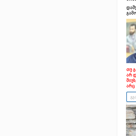
დამ
გამ
თუ 
არ 
მიუ
არც 