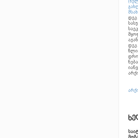
(ხე
გახლ
მსა
დეკ
სას
საე
მყო
აჯა
დეკ.
წლი
დრო
ნება
იან
არქ
არქი
ხე
საი
მოზ