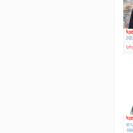
ხე
202
სრ
ხე
და
18