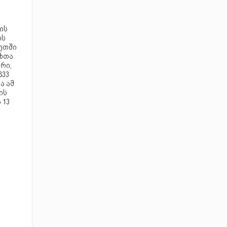
-
ის
ის
ეთში
ეხთა
რი,
833
ა ამ
ის
 13