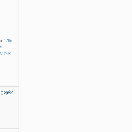
ი.
1795
თ
თეოსი
სტაური