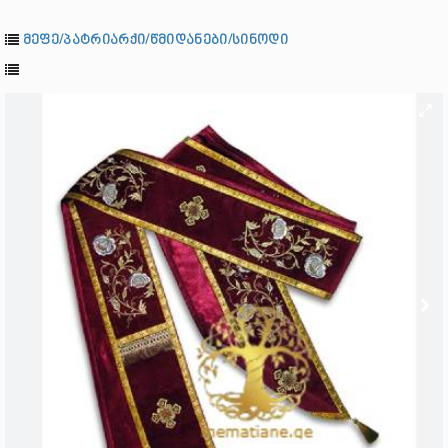
მეფე/პატრიარქი/წმიდანები/სინოდი