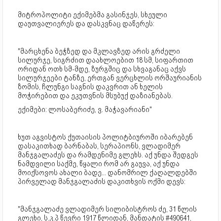
მიტროპოლიტი ექიმებმა გასინჯეს, სხეული
დაუთვალიერეს და დასკვნაც დაწერეს:
"მარცხენა ბეჭზედ და მკლავზედ არის გრძელი
სილურჯე, სიგრძით დაახლოებით 18 სმ, სიფართით
ორიდან ოთხ სმ-მდე, ზურგშიც და სხვაგანაც აქვს
სილურჯეები ტანზე, ერთგან ვერცხლის ორშაურიანის
ზომის, ჩლუნგი საგნის დაკვრით ან ხელის
მოჭირებით და ეკუთვნის მსუბუქ დაზიანებას.
ექიმები: ლოსაბერიძე, ვ. მაჭავარიანი"
ხუთ აგვისტოს ქუთაისის პოლიტბიუროში იბარებენ
დასაკითხად ბარნაბას, სერაპიონს, ვლადიმერ
მანჯგალაძეს და რამდენიმე გლეხს. აქ უნდა შედგეს
ნამდვილი საქმე, წყალი რომ არ გაუვა, აქ უნდა
მოიქსოვოს ახალი ბადე... დანომრილ ქაღალდებში
პირველად მანჯგალაძის დაკითხვის ოქმი დევს:
"მანჯგალაძე ვლადიმერ სილიბისტროს ძე, 31 წლის
გლეხი, ს.კ.პ წევრი 1917 წლიდან, მანდატის #490641,