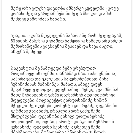
მერე ორი გლეხი დაკითხა ამბერკი ჯუღელმა - კოტე
კობახიძე და ვარლამ ჩუბინიძე და მხოლოდ ამის
შემდეგ გამოიძახა ნაზარი.
"დაკითხულმა მღვდელმა ნაზარ ანდროს ძე ლეჟავამ,
56 წლის, პასუხის გებაშიდ ნამყოფია სამძღვარ გარეთ
მემორანდუმის გაგზავნის შესახებ და სხვა ასეთი,
აჩვენა შემდეგი:
2 აგვისტოს მე წამოვედი ჩემი კრებულით
როდინოულის თემში, თანახმად მათი თხოვნებისა,
საწირავად და ეკლესიის საკურთხებლად. ბინა
ჩუბინიძისას მიმიჩინეს. შაბათს, ამავე დღეს,
შევასრულე ლოცვა ეკლესიაშიდ. შემდეგ ვახშმობას
მათე ჩუბინიძის ოჯახში დაესწრნენ ადგილობრივი
მღვდლები: პოლიევქტო ვარდოსანიძე, სიმონ
მჭედლიძე, იღუმენი დომენტი გიორგაძე, დეკანოზი
გერმანე ჯაჯანიძე, ირაკლი გიორგაძე; ჩემი
მხლებლები: დეკანოზი ვასილ დოლაბერიძე,
ირეოთეოზ ნიკოლაძე, პროტოდიაკონი ბესარიონ
კუხიანიძე, დიაკონი სვანიძე, აგრეთვე ჩემი
ძმისშვილები, მოწაფეები 17 წლის და 15 წლის...