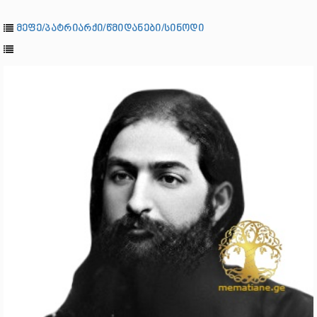
მეფე/პატრიარქი/წმიდანები/სინოდი