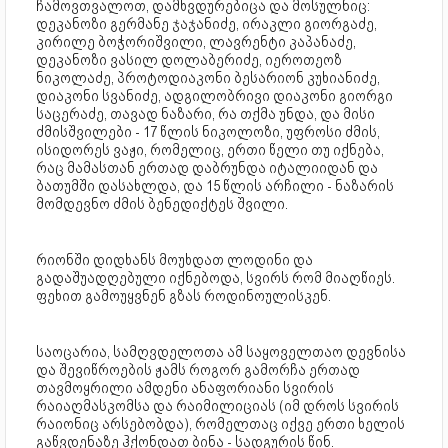
ჩამოვთვალოთ, დამხვდურებიცა და მოსულნიც:
დეკანოზი გერმანე ჯაჯანიძე, ირაკლი გიორგაძე,
კირილე ბოჭორიშვილი, ლავრენტი კაპანაძე,
დეკანოზი ვასილ დოლაბერიძე, იეროთეოზ
ნიკოლაძე, პროტოდიაკონი ბესარიონ კუხიანიძე,
დიაკონი სვანიძე, ადგილობრივი დიაკონი გიორგი
საცერაძე, თავად ნაზარი, რა თქმა უნდა, და მისი
ძმისშვილები - 17 წლის ნიკოლოზი, უფროსი ძმის,
ისიდორეს ვაჟი, რომელიც, ერთი წელი თუ იქნება,
რაც მამასთან ერთად დაბრუნდა იტალიიდან და
ბათუმში დასახლდა, და 15 წლის არჩილი - ნაზარის
მომდევნო ძმის ბენედიქტეს შვილი.
რიონში დიდხანს მოუხდათ ლოდინი და
გადაშუადღებული იქნებოდა, სვირს რომ მიაღწიეს.
ფეხით გამოუყვნენ გზას როდინოულისკენ.
საოცარია, სამღვდელოთა ამ საყოველთაო დევნისა
და შევიწროების ჟამს როგორ გამორჩა ერთად
თავმოყრილი ამდენი ანაფორიანი სვირის
რაიაღმასკომსა და რაიმილიციას (იმ დროს სვირის
რაიონიც არსებობდა), რომელთაც იქვე ერთი ხელის
გაწვდენაზე ჰქონდათ ბინა - სადგურის წინ.