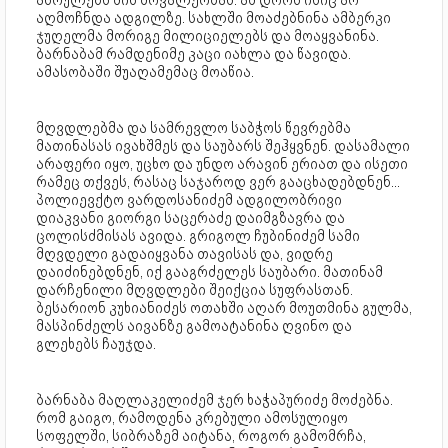
აღმოჩნდა ადგილზე. სახლში მოაძებნინა ამბერკი
ჯუღელმა მორიგე მილიციელებს და მოაყვანინა.
ბარნაბამ რამდენიმე კაცი იახლა და წავიდა.
ამასობაში შუაღამემაც მოაწია.
მღვდლებმა და სამრევლო საბჭოს წევრებმა
მათინასას ივახშმეს და საუბარს შეჰყვნენ. დასამალი
არაფერი იყო, უცხო და უნდო არავინ ერიათ და ისეთი
რამეც თქვეს, რასაც საჯაროდ ვერ გააცხადებდნენ...
პოლიევქტო ვარდოსანიძემ ადგილობრივი
დიაკვანი გიორგი საცერაძე დაიმგზავრა და
ცოლისძმისას ავიდა. გრიგოლ ჩუბინიძემ სამი
მღვდელი გადაიყვანა თავისას და, ვიდრე
დაიძინებდნენ, იქ გააგრძელეს საუბარი. მათინამ
დარჩენილი მღვდლები შეიქცია სუფრასთან.
ბესარიონ კუხიანიძეს ოთახში აღარ მოუთმინა გულმა,
მასპინძელს აივანზე გამოატანინა ღვინო და
გლეხებს ჩაუჯდა.
ბარნაბა მაღლაკელიძემ ჯერ ხაჭაპურიძე მოძებნა.
რომ გაიგო, რამოდენა კრებული ამოსულიყო
სოფელში, სიბრაზემ აიტანა, როგორ გამომრჩა,