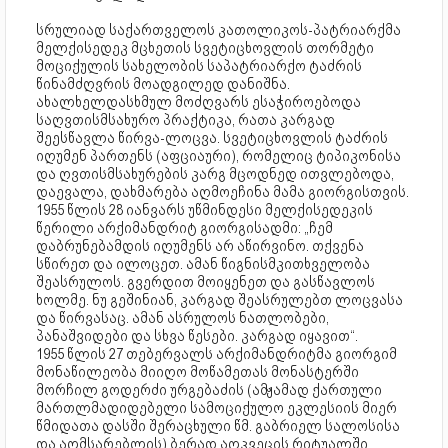
სრულიად საქართველოს კათოლიკოს-პატრიარქმა
მელქისედეკ მცხეთის სვეტიცხოვლის თორმეტი
მოციქულის სახელობის საპატრიარქო ტაძრის
წინამძღვრის მოადგილედ დანიშნა.
ახალხელდასხმულ მოძღვარს ესაჭიროებოდა
საღვთისმსახურო პრაქტიკა, რათა კარგად
შეესწავლა წირვა-ლოცვა. სვეტიცხოვლის ტაძრის
იღუმენ პართენს (აფციაური), რომელიც ტიპიკონისა
და ღვთისმსახურების კარგ მცოდნედ ითვლებოდა,
დაევალა, დახმარება აღმოეჩინა მამა გიორგისთვის.
1955 წლის 28 იანვარს უწმინდესი მელქისედეკის
წერილი არქიმანდრიტ გიორგისადმი: „ჩემ
დაბრუნებამდის იღუმენს არ აწირვინო. თქვენა
სწირეთ და ილოცეთ. ამან წიგნისმკითხველობა
შეასრულოს. გვერდით მოიყენეთ და გასწავლოს
ხოლმე. ნუ გეშინიან, კარგად შეასრულებთ ლოცვასა
და წირვასაც. ამან ასრულოს ნათლობები,
პანაშვიდები და სხვა წესები. კარგად იყავით“.
1955 წლის 27 თებერვალს არქიმანდრიტმა გიორგიმ
მონაწილეობა მიიღო მოწამეთას მონასტერში
მორჩილ გოდერძი ურგებაძის (ამჟამად ქართული
მართლმადიდებელი სამოციქულო ეკლესიის მიერ
წმიდათა დასში შერაცხული წმ. გაბრიელ სალოსისა
და აღმსარებლის) ბერად აღკვეცის რიტუალში.