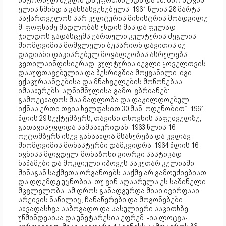
ისტორიულ ძეგლს და უფრთხილდა და წმ. შიო მღვიმ
ელის წმინდ ა განსასვენებელს. 1961 წლის 28 მარტს
საქართველოს სსრ კულტურის მინისტრის მოადგილე
მ. ფოფხაძე მადლობას უხდის მას და ფულად
ჯილდოს გადასცემს:ქართული კულტურის ძეგლის
შიომღვიმის მომვლელი ბესარიონ დავითის ძე
დადიანი დაკისრებულ მოვალეობას ასრულებს
კეთილსინდისიერად. კულტურის ძეგლი ყოველთვის
დასუფთავებულია და წესრიგშია მოყვანილი. იგი
ექსკურსანტებისა და მნახველების მოწონებას
იმსახურებს. აღნიშნულისა გამო, ვბრძანებ:
გამოეცხადოს მას მადლობა და დაჯილდოებულ
იქნას ერთი თვის ხელფასით 30 მან. ოდენობით“. 1961
წლის 29 სექტემბერს, თავისი თხოვნის საფუძველზე,
გათავისუფლდა სამსახურიდან. 1963 წლის 16
ოქტომბერს ისევ განაახლა მსახურება და კვლავ
შიომღვიმის მონასტერში დამკვიდრა. 1964 წლის 16
ივნისს მლვდელ-მონაზონი გიორგი სასტიკად
ნაწამები და მოკლული იპოვეს საკუთარ კელიაში.
შინაგან საქმეთა ორგანოებს საქმე არ გამოუძიებიათ
და დღემდე უცნობია, თუ ვინ აღასრულა ეს საშინელი
მკვლელობა. ამ დროს განადგურდა მისი ძვირფასი
არქივის ნაწილიც, ჩანაწერები და მოგონებები
სხვადასხვა საზოგადო და სასულიერი საკითხზე.
უწმინდესისა და უნეტარესის ეფრემ I-ის ლოცვა-