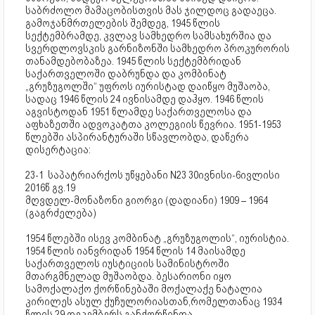
საბრძოლო მამაცობისთვის მას ჯილდოც გადაეცა.
გამოჯანმრთელების შემდეგ, 1945 წლის
სექტემბრამდე, კვლავ სამხედრო სამსახურშია და
სვერდლოვსკის გარნიზონში სამხედრო პროკურორის
თანამდებობაზეა. 1945 წლის სექტემბრიდან
საქართველოში დაბრუნდა და კომბინატ
„გრუზუგოლში“ უფროს იურისტად დაიწყო მუშაობა,
სადაც 1946 წლის 24 ივნისამდე დაჰყო. 1946 წლის
აგვისტოდან 1951 წლამდე საქართველოსა და
აფხაზეთში ადვოკატთა კოლეგიის წევრია. 1951-1953
წლებში ასპირანტურაში სწავლობდა, დაწერა
დისერტაცია:
23-1 საპატრიარქოს უწყებანი N23 30ივნისი-6ივლისი
2016წ გვ.19
მღვდელ-მონაზონი გიორგი (დადიანი) 1909 – 1964
(გაგრძელება)
1954 წლებში ისევ კომბინატ „გრუზუგოლის“, იურისტია.
1954 წლის იანვრიდან 1954 წლის 14 მაისამდე
საქართველოს იუსტიციის სამინისტროში
მთარგმნელად მუშაობდა. ბესარიონი იყო
სამოქალაქო ქორწინებაში მოქალაქე ნატალია
კირილეს ასულ ქუჩულორიასთან,რომელთანაც 1934
წლის 29 დეკემბერს განქორწინდა.