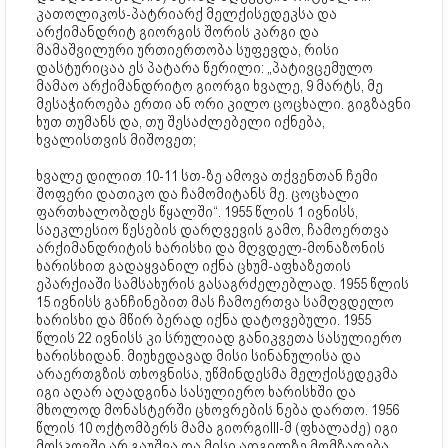
კათოლიკოს-პატრიარქ მელქისედეკსა და
არქიმანდრიტ გიორგის შორის კარგი და
მამაშვილური ურთიერთობა სუფევდა, რისი
დასტურიცაა ეს პატარა წერილი: „პატივცემულო
მამაო არქიმანდრიტო გიორგი ხვალე, 9 მარტს, მე
მესაჭიროება ერთი ან ორი კილო ცოცხალი. გიგზავნი
ხუთ თუმანს და, თუ შესაძლებელი იქნება,
ხვალისთვის მიშოვეთ;
ხვალე დილით 10-11 სთ-ზე ამოვა თქვენთან ჩემი
შოფერი დათიკო და ჩამომიტანს მე. ცოცხალი
ფართხალობდეს წყალში“. 1955 წლის 1 ივნისს,
საეკლესიო წესების დარღვევის გამო, ჩამოერთვა
არქიმანდრიტის ხარისხი და მღვდელ-მონაზონის
ხარისხით გადაყვანილ იქნა ცხუმ-აფხაზეთის
ეპარქიაში სამსახურის გასაგრძელებლად. 1955 წლის
15 ივნისს განჩინებით მას ჩამოერთვა სამღვდელო
ხარისხი და მწირ ბერად იქნა დატოვებული. 1955
წლის 22 ივნისს კი სრულიად განიკვეთა სასულიერო
ხარისხიდან. მიუხედავად მისი სინანულისა და
არაერთგზის თხოვნისა, უწმინდესმა მელქისედეკმა
იგი აღარ აღადგინა სასულიერო ხარისხში და
მხოლოდ მონასტერში ცხოვრების ნება დართო. 1956
წლის 10 ოქტომბერს მამა გიორგიIII-მ (ფხალაძე) იგი
მოსკოვში არ გაუშვა და მისი ადგილზე მომზადება