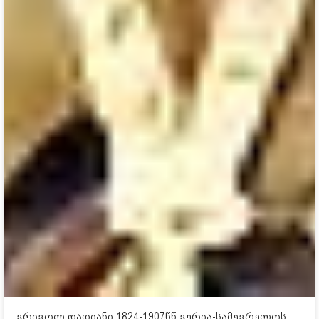
გრიგოლ დადიანი 1824-1907წწ გურია-სამეგრელოს