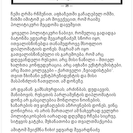
ჩემი ღრმა რწმენით, აფხაზეთში გაჩაღებულ ომში,
ჩიხში იმიტომ კი არ მოვექეცით, რომ რაიმე
პოლიტიკური შეცდომა დავუშვით.
ყოველი პოლიტიკური ნაბიჯი, რომელიც გადადგა
ბატონმა ედუარდ შევარდნაძემ, სწორი იყო,
ითვალისწინებდა თანამედროვე მსოფლიო
დიპლომატიის დონეს. მაგრამ არ იყო
გათვალისწინებული ის გარემოება, რომ არც
დღევანდელი რუსეთი, არც მისი ნაწილი – მთიელ
ხალხთა კონფედერაცია, არც აფხაზი ექსტრემისტები,
არც მათი კოლეგები – ქართველი „ზვიადისტები“.
თვით ზხიზანი ექსტპრეზიდენტის და მისი
მასპინძლის ჩათვლით, ამ დონეზე.
არ დგანან. გამსახურდიას, არძინბას, დუდაევის,
შანიბოვის, რუსეთის პარლამენტის დიპლომატიის
დონე არ გასცილებია მონღოლი ნოინების,
ხაზარების თუ ყივჩაღების აზროვნების დონეს, ვინც
ღონიერია, «ს არის მართალი! ამ ნახევრად ველური
პოლიტიკოსების იარაღად დღემდე რჩება სიცრუე,
სიტყვის გატეხა, მუხანათობა და თვალთმაქცობა.
ამიტომ შეიქმნა ჩიხი! ედუარდ შევარდნაძე