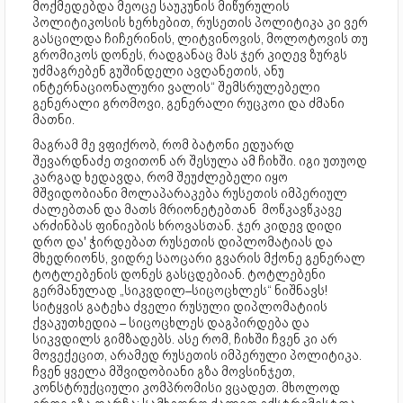
მოქმედებდა მეოცე საუკუნის მიწურულის
პოლიტიკოსის ხერხებით, რუსეთის პოლიტიკა კი ვერ
გასცილდა ჩიჩერინის, ლიტვინოვის, მოლოტოვის თუ
გრომიკოს დონეს, რადგანაც მას ჯერ კიღევ ზურგს
უძმაგრებენ გუშინდელი ავღანეთის, ანუ
ინტერნაციონალური ვალის“ შემსრულებელი
გენერალი გრომოვი, გენერალი რუცკოი და ძმანი
მათნი.
მაგრამ მე ვფიქრობ, რომ ბატონი ედუარდ
შევარდნაძე თვითონ არ შესულა ამ ჩიხში. იგი უთუოდ
კარგად ხედავდა, რომ შეუძლებელი იყო
მშვიდობიანი მოლაპარაკება რუსეთის იმპერიულ
ძალებთან და მათს მრიონეტებთან მოწკავწკავე
არძინბას ფინიების ხროვასთან. ჯერ კიდევ დიდი
დრო და' ჭირდებათ რუსეთის დიპლომატიას და
მხედრიონს, ვიდრე საოცარი გვარის მქონე გენერალ
ტოტლებენის დონეს გასცდებიან. ტოტლებენი
გერმანულად „სიკვდილ–სიცოცხლეს“ ნიშნავს!
სიტყვის გატეხა ძველი რუსული დიპლომატიის
ქვაკუთხედია – სიცოცხლეს დაგპირდება და
სიკვდილს გიმზადებს. ასე რომ, ჩიხში ჩვენ კი არ
მოვექეცით, არამედ რუსეთის იმპერული პოლიტიკა.
ჩვენ ყველა მშვიდობიანი გზა მოვსინჯეთ,
კონსტრუქციული კომპრომისი ვცადეთ. მხოლოდ