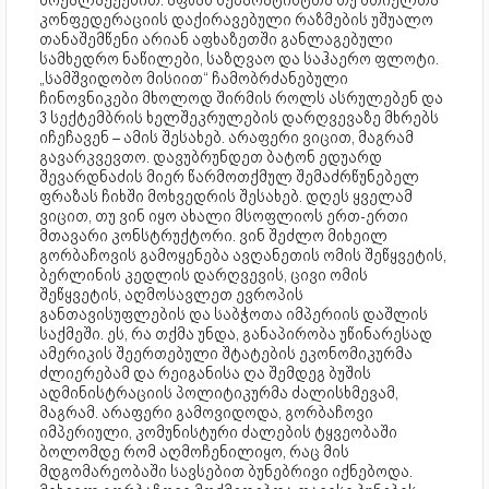
მოქალაქეებით. აფხაზ სეპარატისტთა თუ მთიელთა
კონფედერაციის დაქირავებული რაზმების უშუალო
თანაშემწენი არიან აფხაზეთში განლაგებული
სამხედრო ნაწილები, საზღვაო და საჰაერო ფლოტი.
„სამშვიდობო მისიით“ ჩამობრძანებული
ჩინოვნიკები მხოლოდ შირმის როლს ასრულებენ და
3 სექტემბრის ხელშეკრულების დარღვევაზე მხრებს
იჩეჩავენ – ამის შესახებ. არაფერი ვიცით, მაგრამ
გავარკვევთო. დავუბრუნდეთ ბატონ ედუარდ
შევარდნაძის მიერ წარმოთქმულ შემაძრწუნებელ
ფრაზას ჩიხში მოხვედრის შესახებ. დღეს ყველამ
ვიცით, თუ ვინ იყო ახალი მსოფლიოს ერთ-ერთი
მთავარი კონსტრუქტორი. ვინ შეძლო მიხეილ
გორბაჩოვის გამოყენება ავღანეთის ომის შეწყვეტის,
ბერლინის კედლის დარღვევის, ცივი ომის
შეწყვეტის, აღმოსავლეთ ევროპის
განთავისუფლების და საბჭოთა იმპერიის დაშლის
საქმეში. ეს, რა თქმა უნდა, განაპირობა უწინარესად
ამერიკის შეერთებული შტატების ეკონომიკურმა
ძლიერებამ და რეიგანისა ღა შემდეგ ბუშის
ადმინისტრაციის პოლიტიკურმა ძალისხმევამ,
მაგრამ. არაფერი გამოვიდოდა, გორბაჩოვი
იმპერიული, კომუნისტური ძალების ტყვეობაში
ბოლომდე რომ აღმოჩენილიყო, რაც მის
მდგომარეობაში სავსებით ბუნებრივი იქნებოდა.