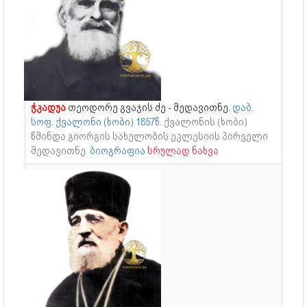
ჭკადუა
თეოდორე გვაჯის ძე - მედავითნე.
დაბ.
სოფ. ქვალონი (ხობი) 1857წ.
ქვალონის (ხობი)
წმინდა გიორგის სახელობის ეკლესიის პირველი
მედავითნე
ბიოგრაფია
სრულად ნახვა