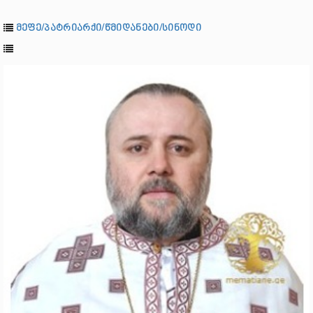
მეფე/პატრიარქი/წმიდანები/სინოდი