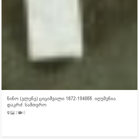
ნინო (ელენე) ციციშვილი 1872-1946წწ. იღუმენია
დაკრძ. სამთვრო
2
0