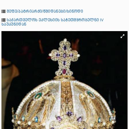
მეფე/პატრიარქი/წმიდანები/სინოდი
საქართველოს ეკლესიის საჭეთმყრობელნი IV
საუკუნიდან