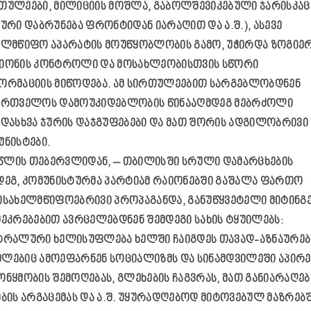
თულეები, მილიციის მოშლა, გაბოლშევიკებული ჯარისკაც
იური დაბრუნება ფრონტიდან იარაღით და ა.შ.), ასევე
ელმწიფო აპარატის მოუწყობლობის გამო, უჭირდა ზოგიე
იონის კონტროლი და მოსახლეობისთვის სწორი
ორმაციის მიწოდება. ამ სირთულეებით სარგებლობდნენ
ართველოს დამოუკიდებლობის წინააღმდეგ მებრძოლი
ადასხვა ჯურის დაჯგუფებები და მათ შორის ადგილობრივი
უნისტები.
8 წლის თებერვლიდან, – თბილისში სრული დამარცხების
დეგ, კომუნისტურმა პარტიამ რაიონებში გაშალა ფართო
ისახელმწიფოებრივი პროპაგანდა, განუწყვეტელი მიტინგ
შეკრებებით ავრცელებდნენ შემდეგი სახის ტყუილებს:
ტრალური ხელისუფლება ხელში ჩაიგდეს თავად-აზნაურებ
ლებიც ამოეფარნენ სოციალიზმს და სინამდვილეში აპირე
ონყმობის შემოღებას, გლეხების ჩაგვრას, მათ განიარაღებ
ების არგაცემას და ა.შ. უყურადღებოდ მიტოვებულ მაზრებშ