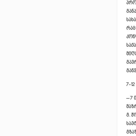
პრო
გან
სახ
რაც
კონ
საქ
მიღ
გავ
გან
7-12
– 7
მაზ
გ. 
საე
გზა