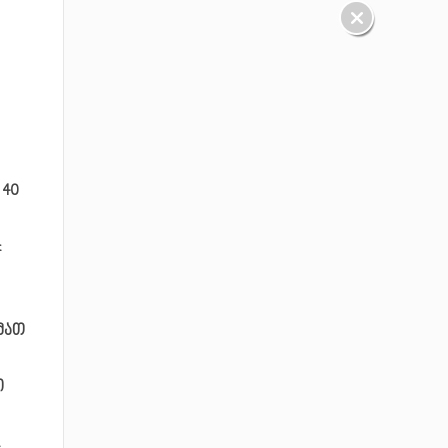
 40
:
მათ
ი
.