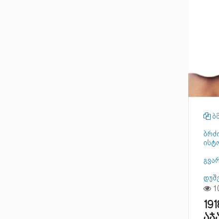
ბმ
ბრძ
ისტ
გვარ
დუშ
19
აჯ