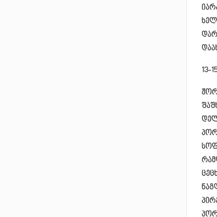
იარ
ხელ
დარ
დაა
13-1
ჟორ
შაშ
დელ
პორ
სოფ
რამ
ცეც
ნაგ
პირ
პორ