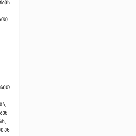
ების
რთი
ებით
მა,
ბენ
ას,
ი ეს