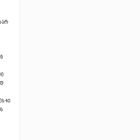
სარ
ენ
თი
ად
ს 40
ის