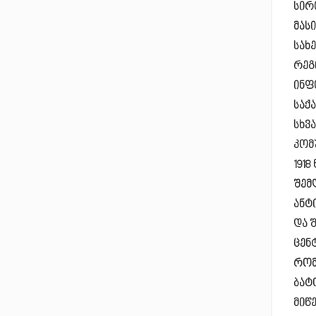
სირ
მას
სახ
რეგ
ინფ
საქ
სხვ
კომ
191
შემ
ანტ
და 
ცენ
რომ
ბატ
მიწ