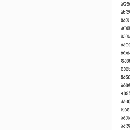
ადგ
ახლ
მათ
კონ
მეთ
ბატ
ბრძ
დევ
ცეც
ნაწ
აგი
8 ი
კაც
რაზ
აბე
ააღ