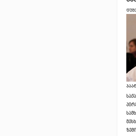
დუშე
პაა
საქ
პირ
სამ
მეს
ზემ