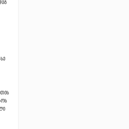
დეგ
ასე
ეთის
როს
ული