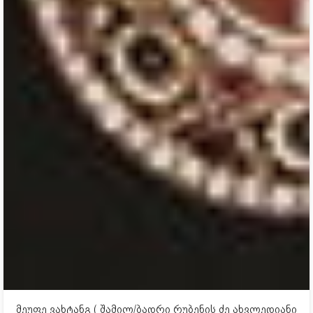
მეუფე ვახტანგ ( შამილ/ბადრი რუბენის ძე ახვლედიანი