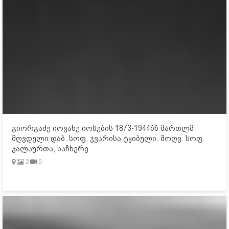
გიორგაძე იოვანე იოსების 1873-1944წწ მართლმ.
მღვდელი დაბ. სოფ. ჯვარისა ტყიბული. მოღვ. სოფ.
ჯალაურთა, საჩხერე
2
0