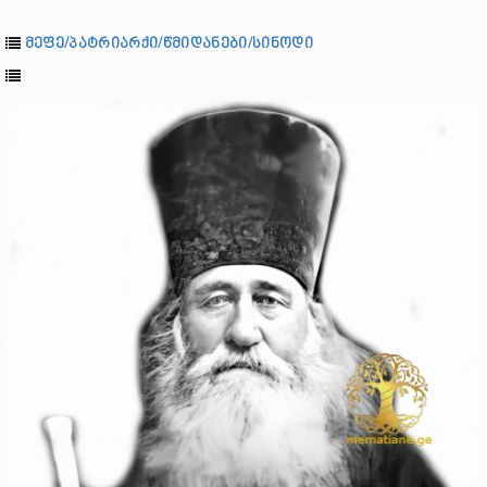
მეფე/პატრიარქი/წმიდანები/სინოდი