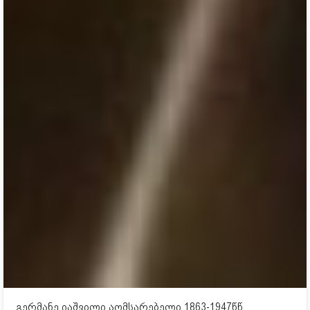
გერმანე იაშვილი აღმსარებელი 1863-1947წწ