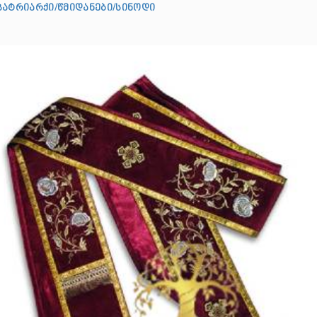
პატრიარქი/წმიდანები/სინოდი