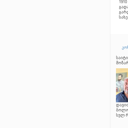
1910
გად
გარდ
სახ
კო
საიტი
მოზარ
დავით
ბოლო 
სულ 