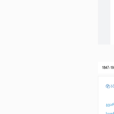
1847-19
ბმ
გვარ
სიღ