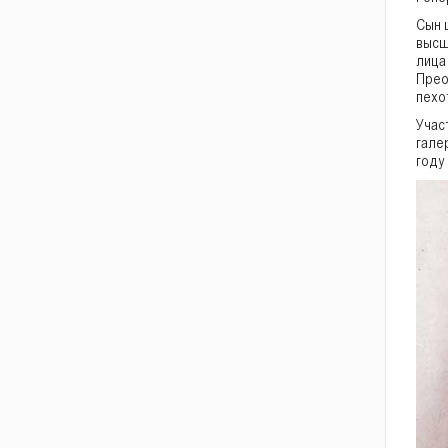
Сын 
высш
лица
Прео
пехо
Учас
гале
году