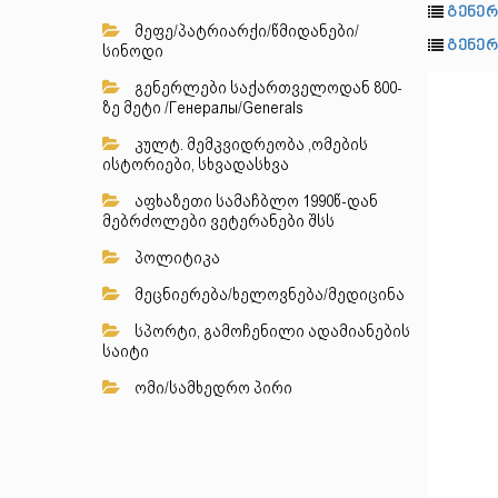
გენერ
მეფე/პატრიარქი/წმიდანები/
გენერ
სინოდი
გენერლები საქართველოდან 800-
ზე მეტი /Генералы/Generals
კულტ. მემკვიდრეობა ,ომების
ისტორიები, სხვადასხვა
აფხაზეთი სამაჩბლო 1990წ-დან
მებრძოლები ვეტერანები შსს
პოლიტიკა
მეცნიერება/ხელოვნება/მედიცინა
სპორტი, გამოჩენილი ადამიანების
საიტი
ომი/სამხედრო პირი