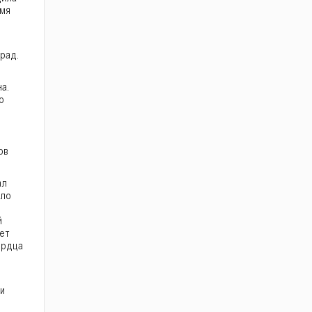
емя
рад.
а.
о
ов
ал
яло
й
ет
ердца
и