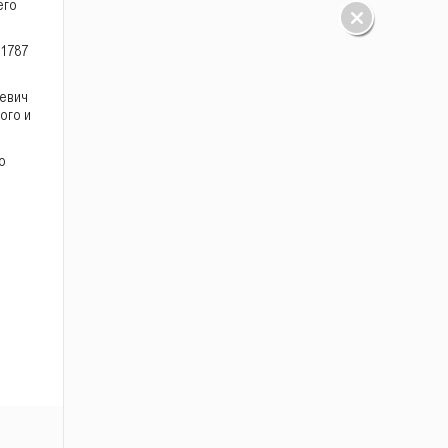
его
.
 1787
евич
ого и
о