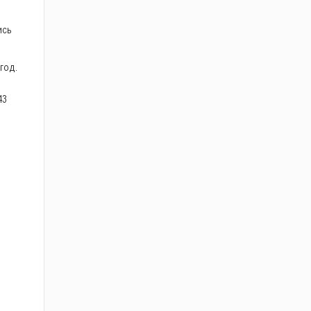
ись
 год.
43