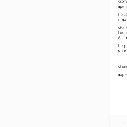
«кот
прео
По с
года
«На 
Геор
Анны
Погр
моги
«Ген
царе