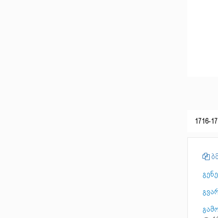
1716-17
ბმ
გენ
გვარ
გამ