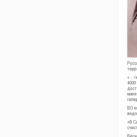
Русс
терр
«… г
4000
дост
мане
гале
ВО е
ведо
«В С
счас
Весн