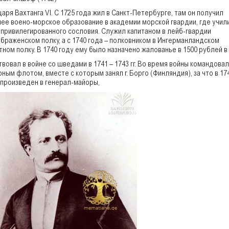
царя Вахтанга VI. С 1725 года жил в Санкт-Петербурге, там он получил
ее воено-морское образование в академии морской гвардии, где учил
 привилегированного сословия. Служил капитаном в лейб-гвардии
браженском полку, а с 1740 года – полковником в Ингерманландском
тном полку. В 1740 году ему было назначено жалованье в 1500 рублей в
твовал в войне со шведами в 1741 – 1743 гг. Во время войны командовал
рным флотом, вместе с которым занял г. Борго (Финляндия), за что в 17
 произведен в генерал-майоры,