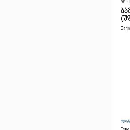
ბა
(უ
Багра
ფოტო
Гене