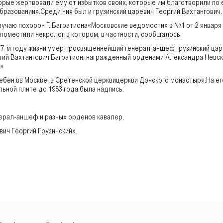
орые жертвовали ему от избытков своих, которые им благотворили по 
бразовании».Среди них был и грузинский царевич Георгий Вахтангович
лучаю похорон Г. Багратиона«Московские ведомости» в №1 от 2 января
 поместили некролог, в котором, в частности, сообщалось;
77-м году жизни умер просвященнейший генерал-аншеф грузинский цар
гий Вахтангович Багратион, награжденный орденами Александра Невск
»
ебен вв Москве, в Сретенской церквицеркви Донского монастыря.На ег
льной плите до 1983 года была надпись:
ерал-аншеф и разных орденов кавалер,
вич Георгий Грузинский».