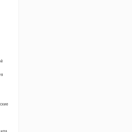
ой
уя
ские
дила