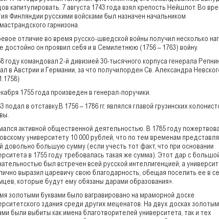
ов капитулировать. 7 августа 1743 года взял крепость Нейшлот. Во вр
тия Финляндии русскими войсками был назначен начальником
мастрандского гарнизона.
оевое отличие во время русско-шведской войны получил несколько наг
е достойно он проявил себя и в Семилетнюю (1756 – 1763) войну.
58 году командовал 2-й дивизией 30-тысячного корпуса генерала Репнин
ал в Австрии и Германии, за что получилорден Св. Александра Невског
1.1758)
екабря 1755 года произведен в генерал-поручики.
3 подал в отставку.В 1756 – 1786 гг. являлся главой грузинских колонист
вы.
мался активной общественной деятельностью. В 1785 году пожертвов
овскому университету 10 000 рублей, что по тем временам представл
й довольно большую сумму (если учесть тот факт, что при основании
ерситета в 1755 году требовалась такая же сумма). Этот дар с большо
нательностью был встречен всей русской интеллигенцией, а университ
лично выразил царевичу свою благодарность, обещая поселить ее в с
мцев, которые будут ему обязаны дарами образования».
имя золотыми буквами было вагравировано на мраморной доске
ерситетского здания среди других меценатов. На двух досках золотым
ами были выбиты как имена благотворителей университета, так и тех