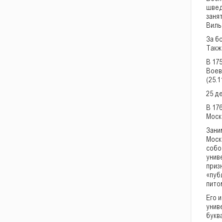
швед
заня
Виль
За б
Такж
В 17
Воев
(25.1
25 д
В 176
Моск
Зани
Моск
собо
унив
приз
«пуб
пито
Его 
унив
букв