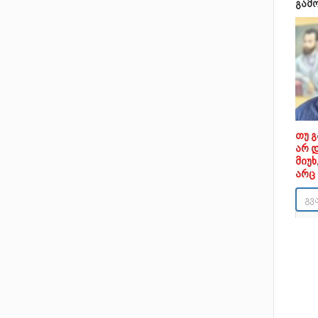
გამ
თუ 
არ 
მიუ
არც 