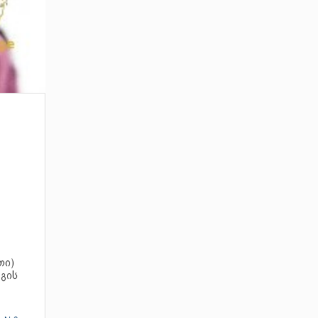
თი)
რგის