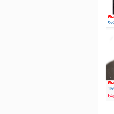
ჩხა
სა
ჩხა
18
სრ