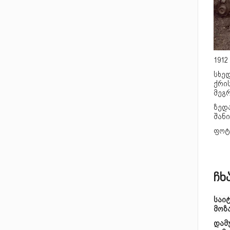
191
სხედ
ქრის
მეგ
ზედა
შანი
ფოტ
ჩხ
საი
მოზ
დამ