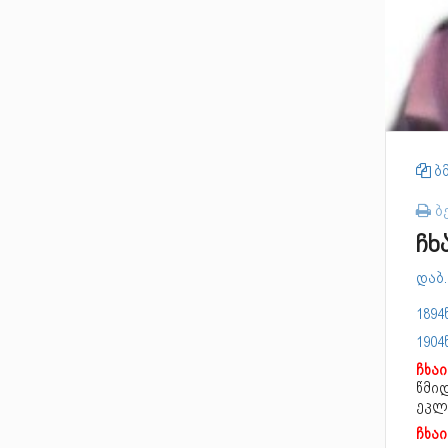
ბმ
ბ
ჩხ
დაბ.
1894
1904
ჩხაი
წმიდ
ეკლ
ჩხაი