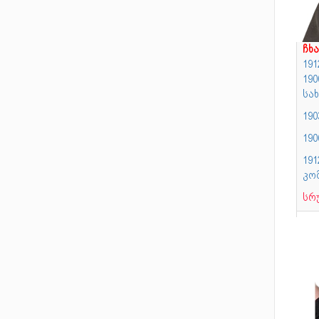
ჩხა
191
190
სა
19
190
19
კო
სრ