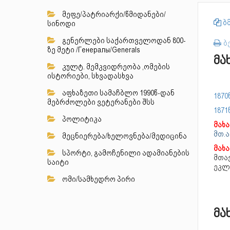
მეფე/პატრიარქი/წმიდანები/
ბმ
სინოდი
გენერლები საქართველოდან 800-
ბ
ზე მეტი /Генералы/Generals
მა
კულტ. მემკვიდრეობა ,ომების
ისტორიები, სხვადასხვა
აფხაზეთი სამაჩბლო 1990წ-დან
1870
მებრძოლები ვეტერანები შსს
1871
პოლიტიკა
მახ
მთ.ა
მეცნიერება/ხელოვნება/მედიცინა
მახ
სპორტი, გამოჩენილი ადამიანების
მთავ
საიტი
ეკლ
ომი/სამხედრო პირი
მა