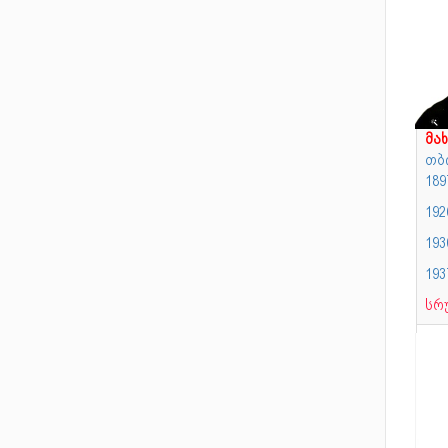
მა
თბ
189
192
19
19
სრ