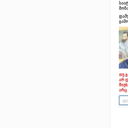
საი
მოზ
დამ
გამ
თუ 
არ 
მიუ
არც 