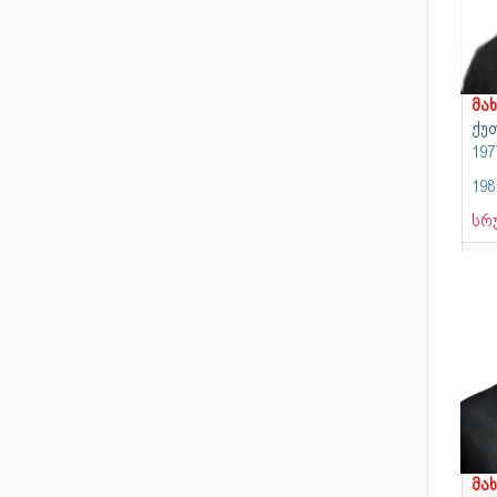
მა
ქუ
19
19
სრ
მა