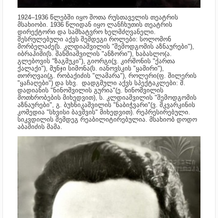
1924–1936 წლებში იყო შოთა რუსთაველის თეატრის
მსახიობი. 1936 წლიდან იყო ლანჩხუთის თეატრის
დირექტორი და სამხატვრო ხელმძღვანელი.
შესრულებული აქვს შემდეგი როლები: სოლომონ
მორბელაძე(ს. კლდიაშვილის "შემოდგომის აზნაურები"),
იბრაჰიმი(ს. შანშიაშვილის "ანზორი"), ხაბასლო(ა.
გლებოვის "ზაგმუკი"), გიორგი(ვ. კირშონის "ქართა
ქალაქი"), მუნჯი სიმონა(ს. იანოვსკის "ყამირი"),
თორღვაი(გ. რობაქიძის "ლამარა"), როლერი(ფ. შილერის
"ყაჩაღები") და სხვ. დადგმული აქვს სპექტაკლები: შ.
დადიანის "ნინოშვილის გურია"(ე. ნინოშვილის
მოთხრობების მიხედვით), ს. კლდიაშვილის "შემოდგომის
აზნაურები", გ. ბუხნიკაშვილის "ნაბიჭვარი"(ვ. შკვარკინის
კომედია "სხვისი ბავშვის" მიხედვით). რეპრესირებული.
სიკვდილის შემდეგ რეაბილიტირებულია. მსახიობ დოდო
აბაშიძის მამა.